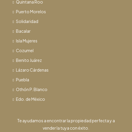
Quintana Roo
Puerto Morelos
Solidaridad
Bacalar
Isla Mujeres
Cozumel
Benito Juárez
Lázaro Cárdenas
Puebla
Othón P. Blanco
Edo. de México
Te ayudamos a encontrar la propiedad perfecta y a
vender la tuya con éxito.