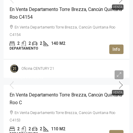
VENTA
En Venta Departamento Torre Brezza, Cancún Quintana
Roo C4154
En Venta Departamento Torre Brezza, Cancún Quintana Roo
C4154
2
2
2
140
M2
DEPARTAMENTO
Oficina CENTURY 21
7,150,000MXN$
VENTA
En Venta Departamento Torre Brezza, Cancún Quintana
Roo C
En Venta Departamento Torre Brezza, Cancún Quintana Roo
C4153
2
2
2
110
M2