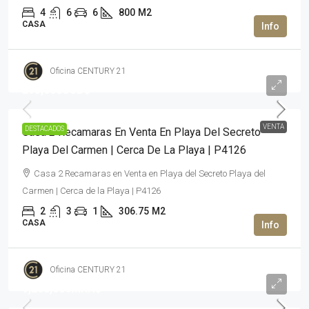
4
6
6
800
M2
CASA
Oficina CENTURY 21
295,000USD$
VENTA
DESTACADOS
Casa 2 Recamaras En Venta En Playa Del Secreto
Playa Del Carmen | Cerca De La Playa | P4126
Casa 2 Recamaras en Venta en Playa del Secreto Playa del
Carmen | Cerca de la Playa | P4126
2
3
1
306.75
M2
CASA
Oficina CENTURY 21
9,200,000MXN$