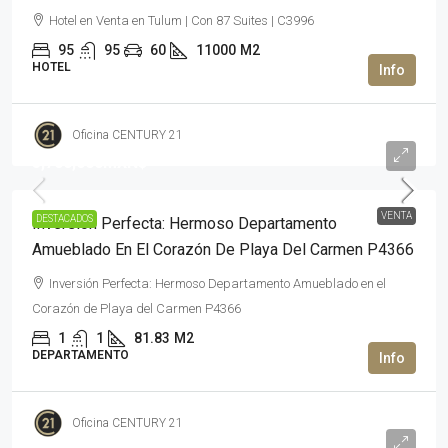
Hotel en Venta en Tulum | Con 87 Suites | C3996
95
95
60
11000
M2
HOTEL
Oficina CENTURY 21
5,700,000MXN$
VENTA
DESTACADOS
Inversión Perfecta: Hermoso Departamento
Amueblado En El Corazón De Playa Del Carmen P4366
Inversión Perfecta: Hermoso Departamento Amueblado en el
Corazón de Playa del Carmen P4366
1
1
81.83
M2
DEPARTAMENTO
Oficina CENTURY 21