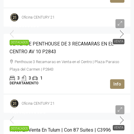
Oficina CENTURY 21
340,000USD$
VENTA
DESTACADOS
SE VENDE PENTHOUSE DE 3 RECAMARAS EN EL
CENTRO AV 10 P2843
Penthouse 3 Recamaras en Venta en el Centro | Plaza Paraiso
Playa del Carmen | P2843
3
3
1
DEPARTAMENTO
Oficina CENTURY 21
16,900,000USD$
VENTA
DESTACADOS
Hotel En Venta En Tulum | Con 87 Suites | C3996