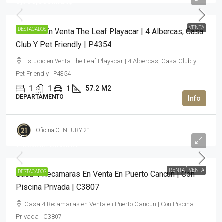
3,950,000MXN$
VENTA
DESTACADOS
Estudio En Venta The Leaf Playacar | 4 Albercas, Casa
Club Y Pet Friendly | P4354
Estudio en Venta The Leaf Playacar | 4 Albercas, Casa Club y
Pet Friendly | P4354
1
1
1
57.2
M2
DEPARTAMENTO
Oficina CENTURY 21
35,980,000MXN$
145,000MXN$
/Alquiler
RENTA
VENTA
DESTACADOS
Casa 4 Recamaras En Venta En Puerto Cancun | Con
Piscina Privada | C3807
Casa 4 Recamaras en Venta en Puerto Cancun | Con Piscina
Privada | C3807