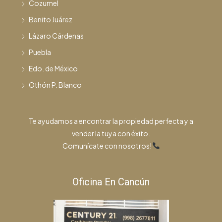
Cozumel
Benito Juárez
Lázaro Cárdenas
Puebla
Edo. de México
Othón P. Blanco
Te ayudamos a encontrar la propiedad perfecta y a
vender la tuya con éxito.
Comunícate con nosotros!
Oficina En Cancún