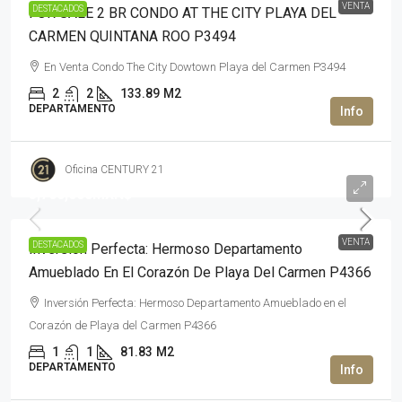
VENTA
DESTACADOS
FOR SALE 2 BR CONDO AT THE CITY PLAYA DEL
CARMEN QUINTANA ROO P3494
En Venta Condo The City Dowtown Playa del Carmen P3494
2
2
133.89
M2
DEPARTAMENTO
Oficina CENTURY 21
5,700,000MXN$
VENTA
DESTACADOS
Inversión Perfecta: Hermoso Departamento
Amueblado En El Corazón De Playa Del Carmen P4366
Inversión Perfecta: Hermoso Departamento Amueblado en el
Corazón de Playa del Carmen P4366
1
1
81.83
M2
DEPARTAMENTO