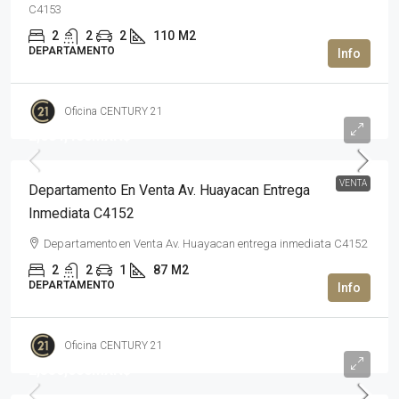
C4153
2
2
2
110
M2
DEPARTAMENTO
Oficina CENTURY 21
2,684,400MXN$
VENTA
Departamento En Venta Av. Huayacan Entrega
Inmediata C4152
Departamento en Venta Av. Huayacan entrega inmediata C4152
2
2
1
87
M2
DEPARTAMENTO
Oficina CENTURY 21
2,350,000MXN$