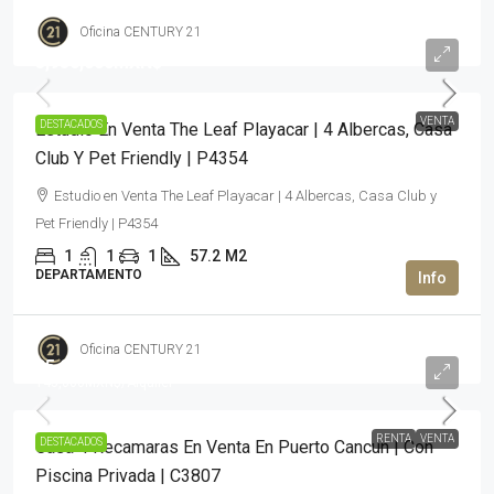
Oficina CENTURY 21
3,950,000MXN$
VENTA
DESTACADOS
Estudio En Venta The Leaf Playacar | 4 Albercas, Casa
Club Y Pet Friendly | P4354
Estudio en Venta The Leaf Playacar | 4 Albercas, Casa Club y
Pet Friendly | P4354
1
1
1
57.2
M2
DEPARTAMENTO
Oficina CENTURY 21
35,980,000MXN$
145,000MXN$
/Alquiler
RENTA
VENTA
DESTACADOS
Casa 4 Recamaras En Venta En Puerto Cancun | Con
Piscina Privada | C3807