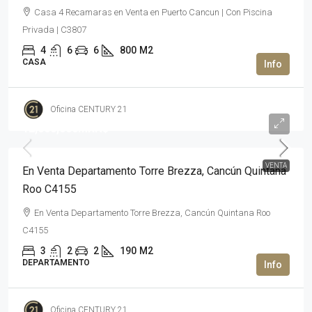
Casa 4 Recamaras en Venta en Puerto Cancun | Con Piscina
Privada | C3807
4
6
6
800
M2
CASA
Oficina CENTURY 21
12,600,000MXN$
VENTA
En Venta Departamento Torre Brezza, Cancún Quintana
Roo C4155
En Venta Departamento Torre Brezza, Cancún Quintana Roo
C4155
3
2
2
190
M2
DEPARTAMENTO
Oficina CENTURY 21