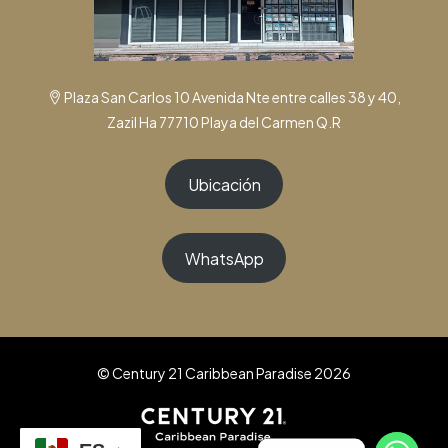
Plaza San Carlos 10 Avenida Nte entre calles 38 y 40,
Zazil Ha 77710 Playa del Carmen Q.R
Ubicación
WhatsApp
© Century 21 Caribbean Paradise 2026