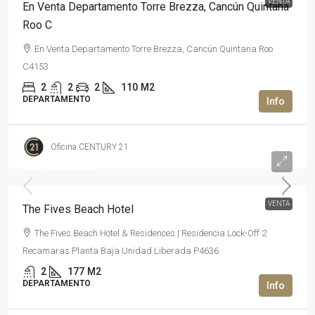
VENTA
En Venta Departamento Torre Brezza, Cancún Quintana
Roo C
En Venta Departamento Torre Brezza, Cancún Quintana Roo
C4153
2
2
2
110
M2
DEPARTAMENTO
Oficina CENTURY 21
619,000USD$
VENTA
The Fives Beach Hotel
The Fives Beach Hotel & Residences | Residencia Lock-Off 2
Recamaras Planta Baja Unidad Liberada P4636
2
177
M2
DEPARTAMENTO