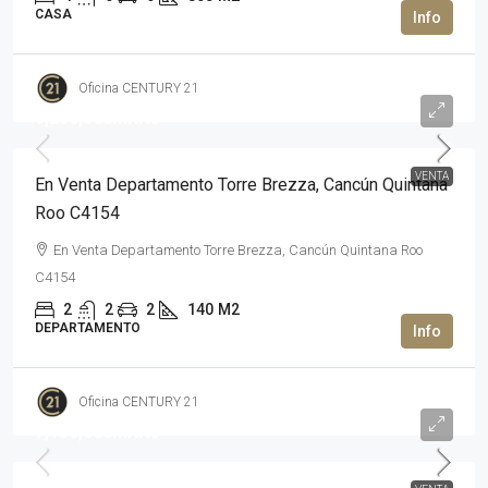
CASA
Oficina CENTURY 21
9,200,000MXN$
VENTA
En Venta Departamento Torre Brezza, Cancún Quintana
Roo C4154
En Venta Departamento Torre Brezza, Cancún Quintana Roo
C4154
2
2
2
140
M2
DEPARTAMENTO
Oficina CENTURY 21
7,150,000MXN$