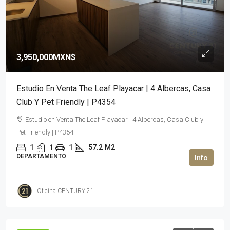
3,950,000MXN$
Estudio En Venta The Leaf Playacar | 4 Albercas, Casa
Club Y Pet Friendly | P4354
Estudio en Venta The Leaf Playacar | 4 Albercas, Casa Club y
Pet Friendly | P4354
1
1
1
57.2
M2
DEPARTAMENTO
Oficina CENTURY 21