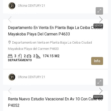
Oficina CENTURY 21
5,290,000MXN$
VENTA
Departamento En Venta En Planta Baja La Ceiba Ciudad
Mayakoba Playa Del Carmen P4633
Departamento en Venta en Planta Baja La Ceiba Ciudad
Mayakoba Playa del Carmen P4633
3
2
2
174.15
M2
DEPARTAMENTO
Oficina CENTURY 21
15,000MXN$
RENTA
Renta Nuevo Estudio Vacacional En Av 10 Con Calle 60
P4052