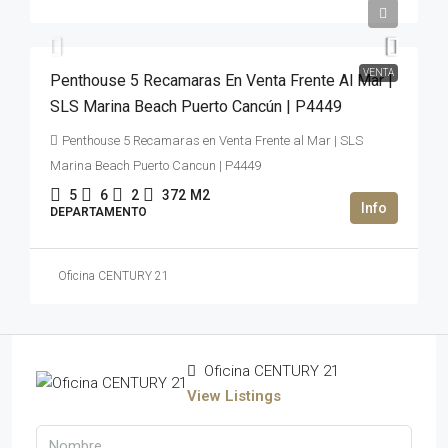
2,500,000USD$
VENTA
Penthouse 5 Recamaras En Venta Frente Al Mar |
SLS Marina Beach Puerto Cancún | P4449
Penthouse 5 Recamaras en Venta Frente al Mar | SLS
Marina Beach Puerto Cancun | P4449
5
6
2
372
M2
DEPARTAMENTO
Oficina CENTURY 21
Oficina CENTURY 21
View Listings