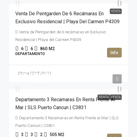
VENTA
Venta De Pentgarden De 6 Recámaras En
Exclusivo Residencial | Playa Del Carmen P4309
Venta de Pentgarden de 6 recámaras en Exclusivo
Residencial | Playa del Carmen P4309
6
6
860
M2
DEPARTAMENTO
Oficina CENTURY 21
3,000,000USD$
220,000USD$
/Alquiler
RENTA
VENTA
Departamento 3 Recamaras En Renta Frente Al
Mar | SLS Puerto Cancun | C3831
Departamento 3 Recamaras en Renta Frente al Mar | SLS
Puerto Cancun | C3831
3
3
2
505
M2