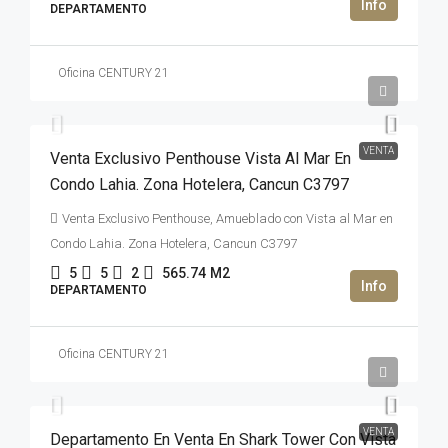
DEPARTAMENTO
Oficina CENTURY 21
2,950,000USD$
VENTA
Venta Exclusivo Penthouse Vista Al Mar En
Condo Lahia. Zona Hotelera, Cancun C3797
Venta Exclusivo Penthouse, Amueblado con Vista al Mar en
Condo Lahia. Zona Hotelera, Cancun C3797
5
5
2
565.74
M2
DEPARTAMENTO
Oficina CENTURY 21
47,000,000MXN$
VENTA
Departamento En Venta En Shark Tower Con Vista