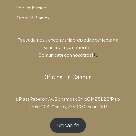
Edo. de México
Othón P. Blanco
Te ayudamos a encontrar la propiedad perfecta y a
vender la tuya con éxito.
Comunícate con nosotros!
Oficina En Cancún
Plaza Pabellón Av. Bonampak SM 6C MZ 5 L2 2°Piso
Local 204, Centro, 77500 Cancún, Q.R
Ubicación