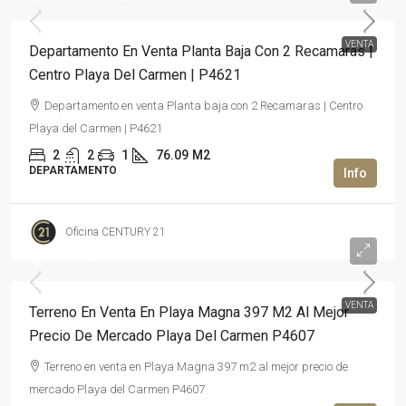
VENTA
Departamento En Venta Planta Baja Con 2 Recamaras |
Centro Playa Del Carmen | P4621
Departamento en venta Planta baja con 2 Recamaras | Centro
Playa del Carmen | P4621
2
2
1
76.09
M2
DEPARTAMENTO
Oficina CENTURY 21
2,650,000MXN$
VENTA
Terreno En Venta En Playa Magna 397 M2 Al Mejor
Precio De Mercado Playa Del Carmen P4607
Terreno en venta en Playa Magna 397 m2 al mejor precio de
mercado Playa del Carmen P4607