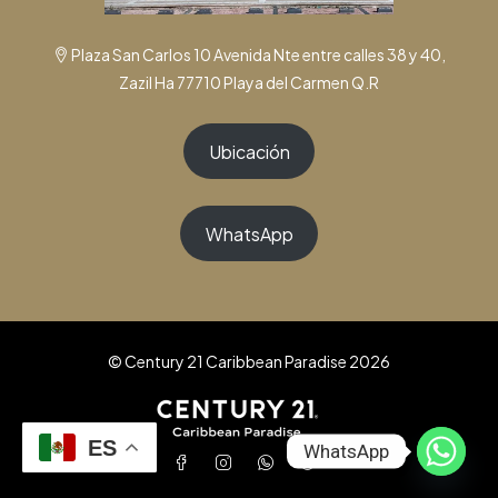
Plaza San Carlos 10 Avenida Nte entre calles 38 y 40,
Zazil Ha 77710 Playa del Carmen Q.R
Ubicación
WhatsApp
© Century 21 Caribbean Paradise 2026
ES
WhatsApp