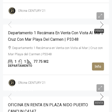
Oficina CENTURY 21
300,000USD$
VENTA
Departamento 1 Recámara En Venta Con Vista Al Mar |
Cruz Con Mar Playa Del Carmen | P3348
Departamento 1 Recámara en Venta con Vista al Mar | Cruz con
Mar Playa del Carmen | P3348
1
1
77.75
M2
DEPARTAMENTO
Oficina CENTURY 21
113,750MXN$
RENTA
OFICINA EN RENTA EN PLAZA NIDO PUERTO
CANCUN C4147