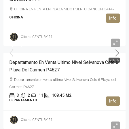
OFICINA EN RENTA EN PLAZA NIDO PUERTO CANCUN C4147
OFICINA
Oficina CENTURY 21
2,750,000MXN$
VENTA
Departamento En Venta Ultimo Nivel Selvanova Coto 6
Playa Del Carmen P4627
Departamento en venta ultimo Nivel Selvanova Coto 6 Playa del
Carmen P4627
3
2
11
108.45
M2
DEPARTAMENTO
Oficina CENTURY 21
3,500,000MXN$