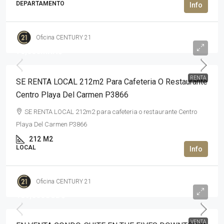
DEPARTAMENTO
Oficina CENTURY 21
70,000MXN$
RENTA
SE RENTA LOCAL 212m2 Para Cafeteria O Restaurante
Centro Playa Del Carmen P3866
SE RENTA LOCAL 212m2 para cafeteria o restaurante Centro
Playa Del Carmen P3866
212
M2
LOCAL
Oficina CENTURY 21
189,000USD$
VENTA