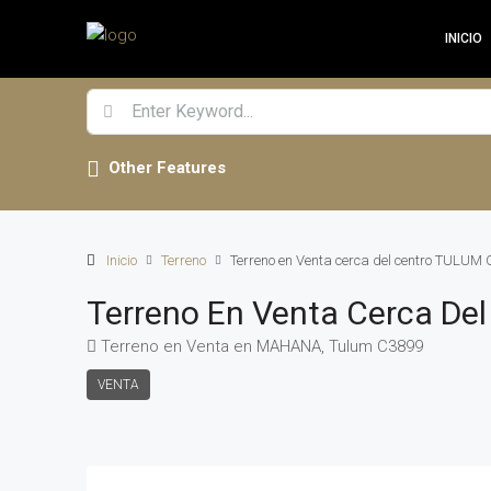
INICIO
Other Features
Inicio
Terreno
Terreno en Venta cerca del centro TULUM
Terreno En Venta Cerca De
Terreno en Venta en MAHANA, Tulum C3899
VENTA