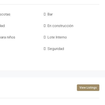
scotas
Bar
idad
En construcción
ara niños
Lote Interno
Seguridad
View Listings