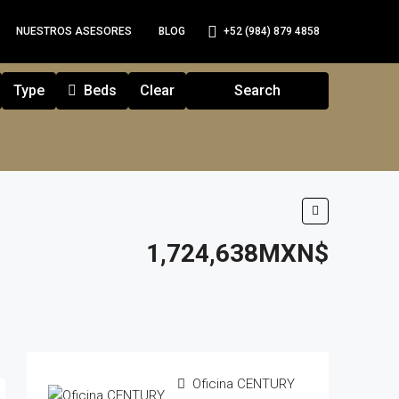
+52 (984) 879 4858
NUESTROS ASESORES
BLOG
Type
Beds
Clear
Search
1,724,638MXN$
Oficina CENTURY