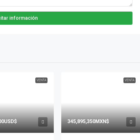
citar información
VENTA
VENTA
000USD$
345,895,350MXN$