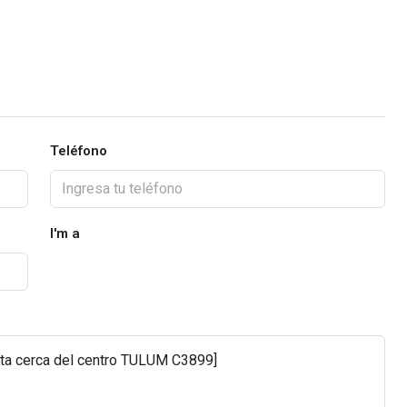
Teléfono
I'm a