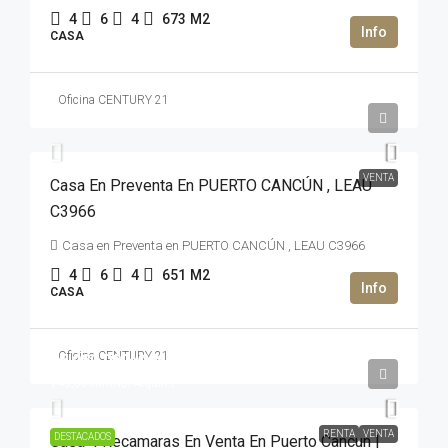
4
6
4
673
M2
CASA
Oficina CENTURY 21
2,900,000USD$
VENTA
Casa En Preventa En PUERTO CANCÚN , LEAU
C3966
Casa en Preventa en PUERTO CANCÚN , LEAU C3966
4
6
4
651
M2
CASA
Oficina CENTURY 21
35,980,000MXN$
145,000MXN$
/Alquiler
RENTA
VENTA
DESTACADOS
Casa 4 Recamaras En Venta En Puerto Cancun |