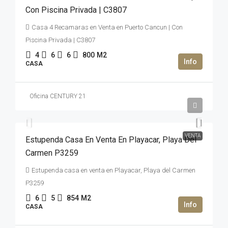
Con Piscina Privada | C3807
Casa 4 Recamaras en Venta en Puerto Cancun | Con
Piscina Privada | C3807
4
6
6
800
M2
CASA
Oficina CENTURY 21
2,100,000USD$
VENTA
Estupenda Casa En Venta En Playacar, Playa Del
Carmen P3259
Estupenda casa en venta en Playacar, Playa del Carmen
P3259
6
5
854
M2
CASA