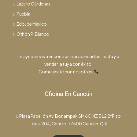
Lázaro Cárdenas
Puebla
Edo. de México
Othón P. Blanco
Te ayudamos a encontrar la propiedad perfecta y a
vender la tuya con éxito.
Comunícate con nosotros!
Oficina En Cancún
Plaza Pabellón Av. Bonampak SM 6C MZ 5 L2 2°Piso
Local 204, Centro, 77500 Cancún, Q.R