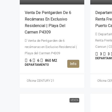
Venta De Pentgarden De 6
Departam
Recámaras En Exclusivo
Renta Fre
Residencial | Playa Del
Puerto C
Carmen P4309
Departam
Renta Frent
Venta de Pentgarden de 6
Cancun | C
recámaras en Exclusivo Residencial |
Playa del Carmen P4309
3
3
DEPARTAM
6
6
860
M2
DEPARTAMENTO
Oficina CENTURY 21
Oficina C
VENTA