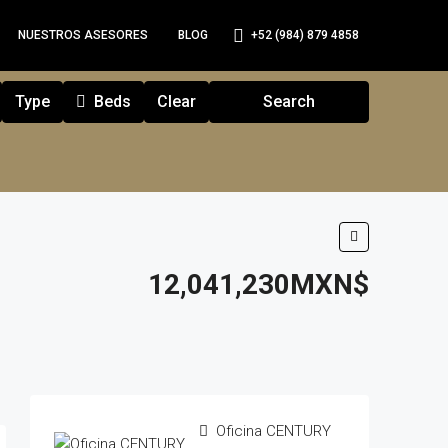
+52 (984) 879 4858
NUESTROS ASESORES
BLOG
Type
Beds
Clear
Search
12,041,230MXN$
Oficina CENTURY