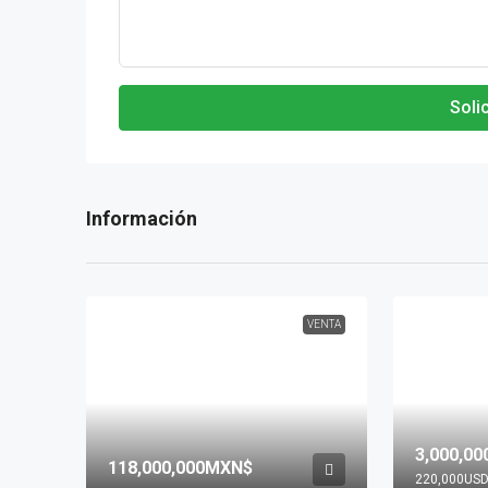
Soli
VENTA
3,000,0
118,000,000MXN$
220,000US