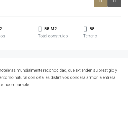
2
88 M2
88
oteleras mundialmente reconocidad, que extienden su prestigio y
ntorno natural con detalles distintivos donde la armonía entre la
nte incomparable.