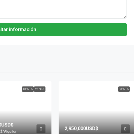
citar información
RENTA
VENTA
VENTA
00USD$
2,950,000USD$
D$
/Alquiler