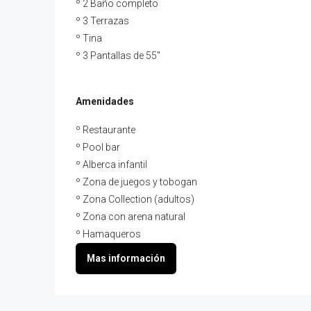
º 2 Baño completo
º 3 Terrazas
º Tina
º 3 Pantallas de 55″
Amenidades
º Restaurante
º Pool bar
º Alberca infantil
º Zona de juegos y tobogan
º Zona Collection (adultos)
º Zona con arena natural
º Hamaqueros