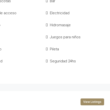
scotas
Bar
 de acceso
Electricidad
o
Hidromasaje
Juegos para niños
o
Pileta
ad
Seguridad 24hs
View Listings