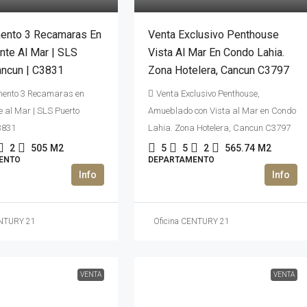
ento 3 Recamaras En
Venta Exclusivo Penthouse
nte Al Mar | SLS
Vista Al Mar En Condo Lahia.
ancun | C3831
Zona Hotelera, Cancun C3797
ento 3 Recamaras en
Venta Exclusivo Penthouse,
e al Mar | SLS Puerto
Amueblado con Vista al Mar en Condo
3831
Lahia. Zona Hotelera, Cancun C3797
2
505
M2
5
5
2
565.74
M2
ENTO
DEPARTAMENTO
ENTURY 21
Oficina CENTURY 21
VENTA
VENTA