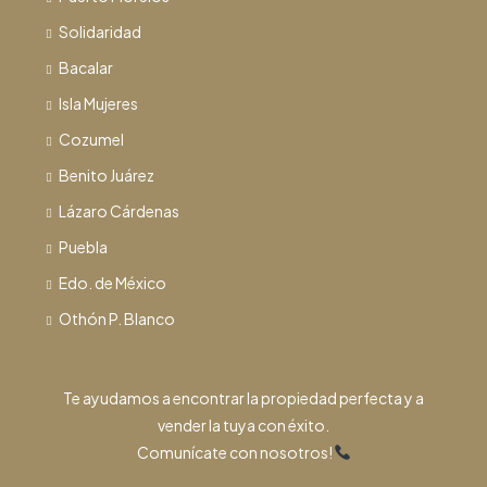
Solidaridad
Bacalar
Isla Mujeres
Cozumel
Benito Juárez
Lázaro Cárdenas
Puebla
Edo. de México
Othón P. Blanco
Te ayudamos a encontrar la propiedad perfecta y a
vender la tuya con éxito.
Comunícate con nosotros!