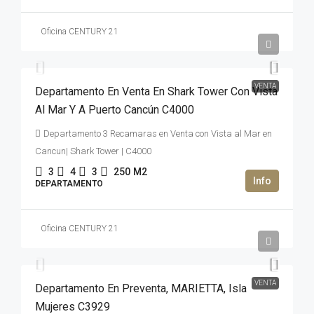
Oficina CENTURY 21
47,000,000MXN$
VENTA
Departamento En Venta En Shark Tower Con Vista
Al Mar Y A Puerto Cancún C4000
Departamento 3 Recamaras en Venta con Vista al Mar en
Cancun| Shark Tower | C4000
3
4
3
250
M2
DEPARTAMENTO
Oficina CENTURY 21
2,669,992USD$
VENTA
Departamento En Preventa, MARIETTA, Isla
Mujeres C3929