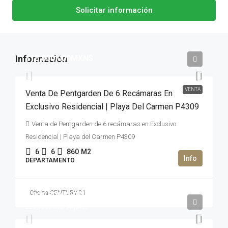
Solicitar información
118,000,000MXN$
VENTA
Venta De Pentgarden De 6 Recámaras En
Exclusivo Residencial | Playa Del Carmen P4309
Venta de Pentgarden de 6 recámaras en Exclusivo
Residencial | Playa del Carmen P4309
6
6
860
M2
DEPARTAMENTO
Oficina CENTURY 21
3,000,000USD$
220,000USD$
/Alquiler