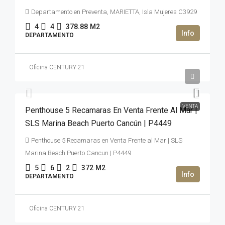
Departamento en Preventa, MARIETTA, Isla Mujeres C3929
4
4
378.88
M2
DEPARTAMENTO
Oficina CENTURY 21
2,500,000USD$
VENTA
Penthouse 5 Recamaras En Venta Frente Al Mar |
SLS Marina Beach Puerto Cancún | P4449
Penthouse 5 Recamaras en Venta Frente al Mar | SLS
Marina Beach Puerto Cancun | P4449
5
6
2
372
M2
DEPARTAMENTO
Oficina CENTURY 21