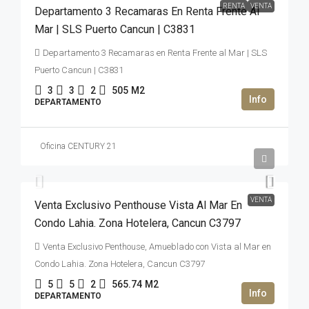
RENTA
VENTA
Departamento 3 Recamaras En Renta Frente Al
Mar | SLS Puerto Cancun | C3831
Departamento 3 Recamaras en Renta Frente al Mar | SLS
Puerto Cancun | C3831
3
3
2
505
M2
DEPARTAMENTO
Oficina CENTURY 21
2,950,000USD$
VENTA
Venta Exclusivo Penthouse Vista Al Mar En
Condo Lahia. Zona Hotelera, Cancun C3797
Venta Exclusivo Penthouse, Amueblado con Vista al Mar en
Condo Lahia. Zona Hotelera, Cancun C3797
5
5
2
565.74
M2
DEPARTAMENTO