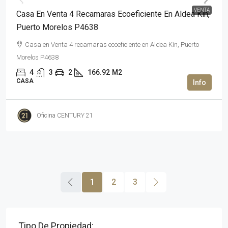
VENTA
Casa En Venta 4 Recamaras Ecoeficiente En Aldea Kin,
Puerto Morelos P4638
Casa en Venta 4 recamaras ecoeficiente en Aldea Kin, Puerto
Morelos P4638
4
3
2
166.92
M2
CASA
Oficina CENTURY 21
1
2
3
Tipo De Propiedad: