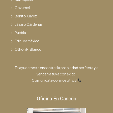
Cozumel
Benito Juárez
Lázaro Cárdenas
Puebla
Edo. de México
Othón P. Blanco
Te ayudamos a encontrar la propiedad perfecta y a
vender la tuya con éxito.
Comunícate con nosotros!
Oficina En Cancún