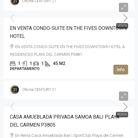
Oficina CENTURY 21
189,000USD$
VENTA
EN VENTA CONDO-SUITE EN THE FIVES DOWNTOWN
HOTEL
EN VENTA CONDO-SUITE EN THE FIVES DOWNTOWN HOTEL &
RESIDENCES PLAYA DEL CARMEN P3881
1
1
1
45
M2
DEPARTAMENTO
Oficina CENTURY 21
17,000MXN$
RENTA
CASA AMUEBLADA PRIVADA SAMOA BALI PLAYA
DEL CARMEN P3805
En Renta Casa Amueblada Bali I SportClub Playa del Carmen