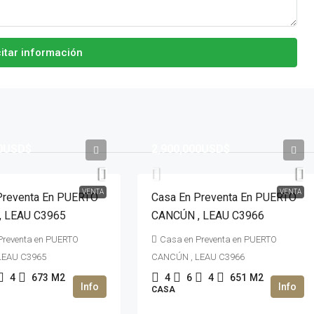
citar información
00USD$
2,900,000USD$
VENTA
VENTA
Preventa En PUERTO
Casa En Preventa En PUERTO
, LEAU C3965
CANCÚN , LEAU C3966
Preventa en PUERTO
Casa en Preventa en PUERTO
LEAU C3965
CANCÚN , LEAU C3966
4
673
M2
4
6
4
651
M2
CASA