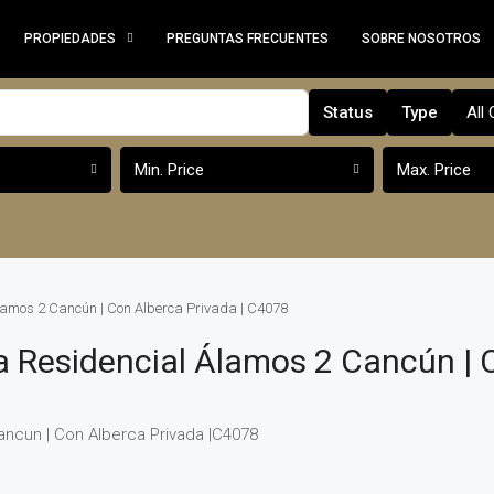
PROPIEDADES
PREGUNTAS FRECUENTES
SOBRE NOSOTROS
Status
Type
All 
Min. Price
Max. Price
amos 2 Cancún | Con Alberca Privada | C4078
 Residencial Álamos 2 Cancún | 
ncun | Con Alberca Privada |C4078