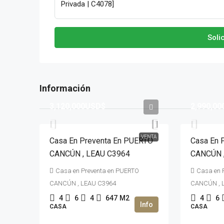
Soli
3,120,000USD$
2,990,0
VENTA
Casa En Preventa En PUERTO
Casa En 
CANCÚN , LEAU C3964
CANCÚN 
Casa en Preventa en PUERTO
Casa en 
CANCÚN , LEAU C3964
CANCÚN , 
4
6
4
647
M2
4
6
CASA
CASA