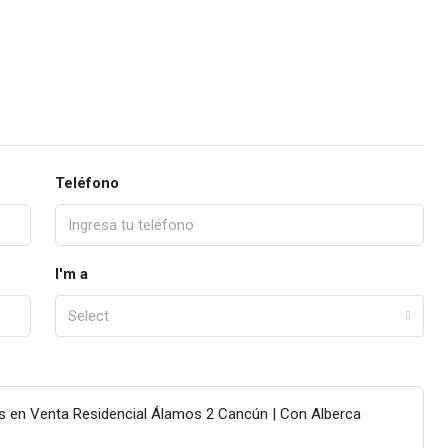
Teléfono
I'm a
Select