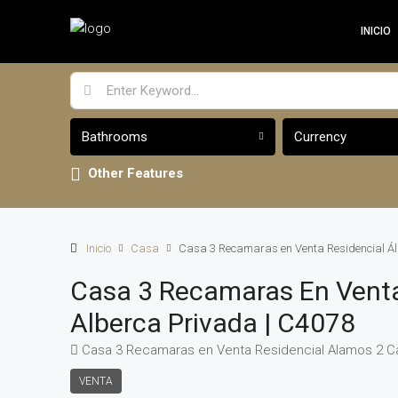
INICIO
Bathrooms
Currency
Other Features
Inicio
Casa
Casa 3 Recamaras en Venta Residencial Ál
Casa 3 Recamaras En Venta
Alberca Privada | C4078
Casa 3 Recamaras en Venta Residencial Alamos 2 Ca
VENTA