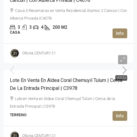
Cancún | Con Alberca Privada | C4078
Casa 3 Recamaras en Venta Residencial Alamos 2 Cancun | Con
Alberca Privada |C4078
3
3
4
200
M2
CASA
Oficina CENTURY 21
2,150,000MXN$
VENTA
Lote En Venta En Aldea Coral Chemuyil Tulum | Cerca
De La Entrada Principal | C3978
Lote en Venta en Aldea Coral Chemuyil Tulum | Cerca de la
Entrada Principal | C3978
TERRENO
Oficina CENTURY 21