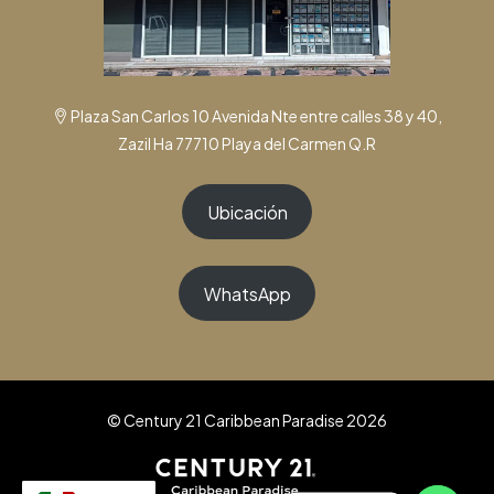
Plaza San Carlos 10 Avenida Nte entre calles 38 y 40,
Zazil Ha 77710 Playa del Carmen Q.R
Ubicación
WhatsApp
© Century 21 Caribbean Paradise 2026