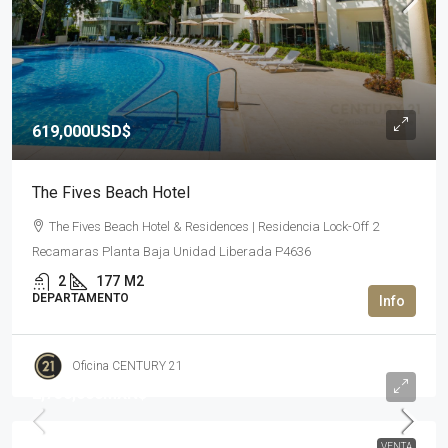
619,000USD$
The Fives Beach Hotel
The Fives Beach Hotel & Residences | Residencia Lock-Off 2
Recamaras Planta Baja Unidad Liberada P4636
2
177
M2
DEPARTAMENTO
Oficina CENTURY 21
2,750,000MXN$
VENTA