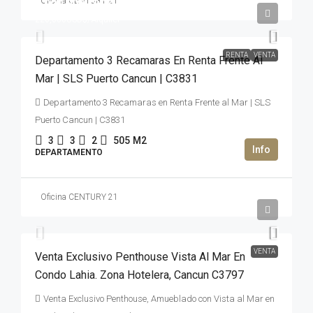
Oficina CENTURY 21
3,000,000USD$
220,000USD$
/Alquiler
RENTA
VENTA
Departamento 3 Recamaras En Renta Frente Al
Mar | SLS Puerto Cancun | C3831
Departamento 3 Recamaras en Renta Frente al Mar | SLS
Puerto Cancun | C3831
3
3
2
505
M2
DEPARTAMENTO
Oficina CENTURY 21
2,950,000USD$
VENTA
Venta Exclusivo Penthouse Vista Al Mar En
Condo Lahia. Zona Hotelera, Cancun C3797
Venta Exclusivo Penthouse, Amueblado con Vista al Mar en