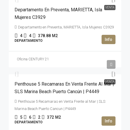
VENTA
Departamento En Preventa, MARIETTA, Isla
Mujeres C3929
Departamento en Preventa, MARIETTA, Isla Mujeres C3929
4
4
378.88
M2
DEPARTAMENTO
Oficina CENTURY 21
2,500,000USD$
VENTA
Penthouse 5 Recamaras En Venta Frente Al Mar |
SLS Marina Beach Puerto Cancún | P4449
Penthouse 5 Recamaras en Venta Frente al Mar | SLS
Marina Beach Puerto Cancun | P4449
5
6
2
372
M2
DEPARTAMENTO