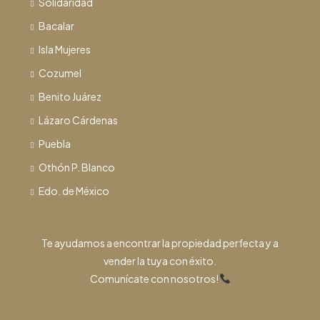
Solidaridad
Bacalar
Isla Mujeres
Cozumel
Benito Juárez
Lázaro Cárdenas
Puebla
Othón P. Blanco
Edo. de México
Te ayudamos a encontrar la propiedad perfecta y a
vender la tuya con éxito.
Comunícate con nosotros!