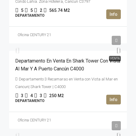
Condo Lahia. Zona Hotelera, Cancun C3797
5
5
2
565.74
M2
DEPARTAMENTO
Oficina CENTURY 21
47,000,000MXN$
VENTA
Departamento En Venta En Shark Tower Con Vista
Al Mar Y A Puerto Cancún C4000
Departamento 3 Recamaras en Venta con Vista al Mar en
Cancun| Shark Tower | C4000
3
4
3
250
M2
DEPARTAMENTO
Oficina CENTURY 21
2,669,992USD$