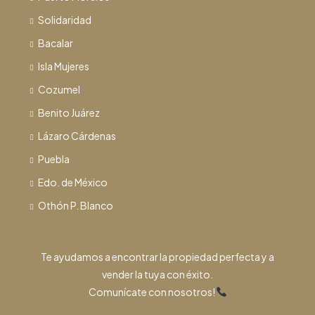
Solidaridad
Bacalar
Isla Mujeres
Cozumel
Benito Juárez
Lázaro Cárdenas
Puebla
Edo. de México
Othón P. Blanco
Te ayudamos a encontrar la propiedad perfecta y a
vender la tuya con éxito.
Comunícate con nosotros!