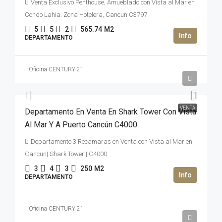
Venta Exclusivo Penthouse, Amueblado con Vista al Mar en
Condo Lahia. Zona Hotelera, Cancun C3797
5
5
2
565.74
M2
DEPARTAMENTO
Oficina CENTURY 21
47,000,000MXN$
VENTA
Departamento En Venta En Shark Tower Con Vista
Al Mar Y A Puerto Cancún C4000
Departamento 3 Recamaras en Venta con Vista al Mar en
Cancun| Shark Tower | C4000
3
4
3
250
M2
DEPARTAMENTO
Oficina CENTURY 21
2,669,992USD$