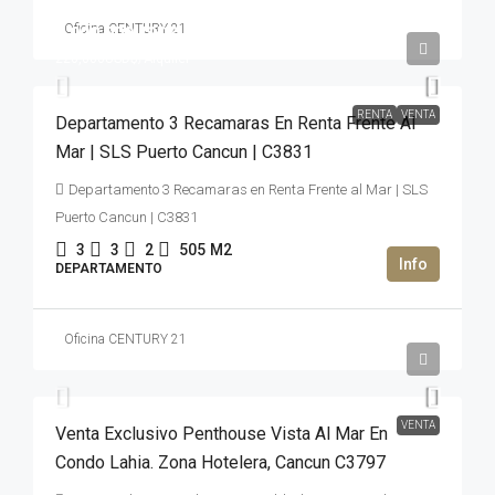
Oficina CENTURY 21
3,000,000USD$
220,000USD$
/Alquiler
RENTA
VENTA
Departamento 3 Recamaras En Renta Frente Al
Mar | SLS Puerto Cancun | C3831
Departamento 3 Recamaras en Renta Frente al Mar | SLS
Puerto Cancun | C3831
3
3
2
505
M2
DEPARTAMENTO
Oficina CENTURY 21
2,950,000USD$
VENTA
Venta Exclusivo Penthouse Vista Al Mar En
Condo Lahia. Zona Hotelera, Cancun C3797