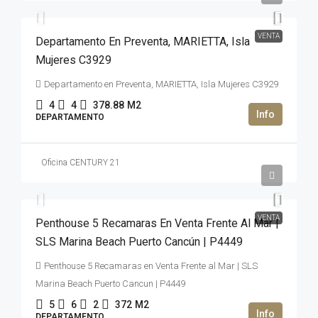
VENTA
Departamento En Preventa, MARIETTA, Isla
Mujeres C3929
Departamento en Preventa, MARIETTA, Isla Mujeres C3929
4
4
378.88
M2
DEPARTAMENTO
Oficina CENTURY 21
2,500,000USD$
VENTA
Penthouse 5 Recamaras En Venta Frente Al Mar |
SLS Marina Beach Puerto Cancún | P4449
Penthouse 5 Recamaras en Venta Frente al Mar | SLS
Marina Beach Puerto Cancun | P4449
5
6
2
372
M2
DEPARTAMENTO