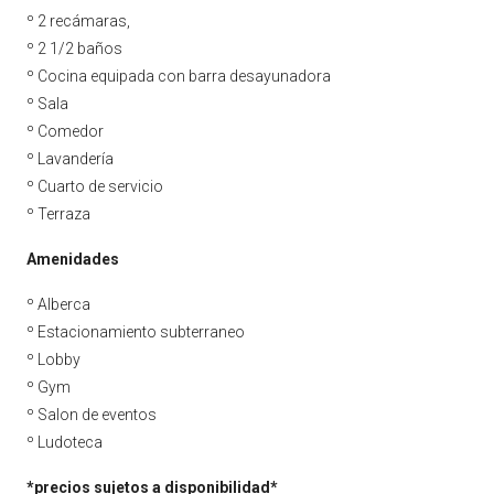
º 2 recámaras,
º 2 1/2 baños
º Cocina equipada con barra desayunadora
º Sala
º Comedor
º Lavandería
º Cuarto de servicio
º Terraza
Amenidades
º Alberca
º Estacionamiento subterraneo
º Lobby
º Gym
º Salon de eventos
º Ludoteca
*precios sujetos a disponibilidad*