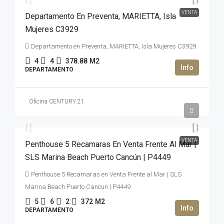
VENTA
Departamento En Preventa, MARIETTA, Isla
Mujeres C3929
Departamento en Preventa, MARIETTA, Isla Mujeres C3929
4
4
378.88
M2
DEPARTAMENTO
Oficina CENTURY 21
2,500,000USD$
VENTA
Penthouse 5 Recamaras En Venta Frente Al Mar |
SLS Marina Beach Puerto Cancún | P4449
Penthouse 5 Recamaras en Venta Frente al Mar | SLS
Marina Beach Puerto Cancun | P4449
5
6
2
372
M2
DEPARTAMENTO