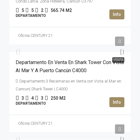
Condo Lahia. Zona Hotelera, Cancun C3797
5
5
2
565.74
M2
DEPARTAMENTO
Oficina CENTURY 21
47,000,000MXN$
VENTA
Departamento En Venta En Shark Tower Con Vista
Al Mar Y A Puerto Cancún C4000
Departamento 3 Recamaras en Venta con Vista al Mar en
Cancun| Shark Tower | C4000
3
4
3
250
M2
DEPARTAMENTO
Oficina CENTURY 21
2,669,992USD$