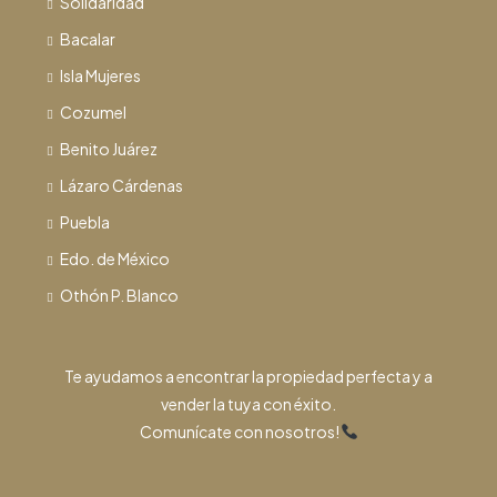
Solidaridad
Bacalar
Isla Mujeres
Cozumel
Benito Juárez
Lázaro Cárdenas
Puebla
Edo. de México
Othón P. Blanco
Te ayudamos a encontrar la propiedad perfecta y a
vender la tuya con éxito.
Comunícate con nosotros!