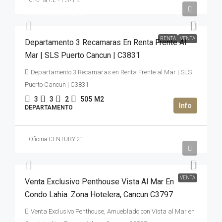
Oficina CENTURY 21
3,000,000USD$
220,000USD$
/Alquiler
RENTA
VENTA
Departamento 3 Recamaras En Renta Frente Al
Mar | SLS Puerto Cancun | C3831
Departamento 3 Recamaras en Renta Frente al Mar | SLS
Puerto Cancun | C3831
3
3
2
505
M2
DEPARTAMENTO
Oficina CENTURY 21
2,950,000USD$
VENTA
Venta Exclusivo Penthouse Vista Al Mar En
Condo Lahia. Zona Hotelera, Cancun C3797
Venta Exclusivo Penthouse, Amueblado con Vista al Mar en