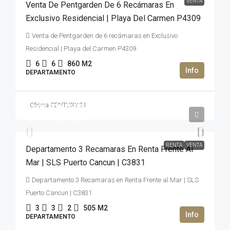
VENTA
Venta De Pentgarden De 6 Recámaras En
Exclusivo Residencial | Playa Del Carmen P4309
Venta de Pentgarden de 6 recámaras en Exclusivo
Residencial | Playa del Carmen P4309
6
6
860
M2
DEPARTAMENTO
Oficina CENTURY 21
3,000,000USD$
220,000USD$
/Alquiler
RENTA
VENTA
Departamento 3 Recamaras En Renta Frente Al
Mar | SLS Puerto Cancun | C3831
Departamento 3 Recamaras en Renta Frente al Mar | SLS
Puerto Cancun | C3831
3
3
2
505
M2
DEPARTAMENTO