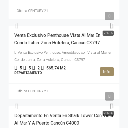
Oficina CENTURY 21
2,950,000USD$
VENTA
Venta Exclusivo Penthouse Vista Al Mar En
Condo Lahia. Zona Hotelera, Cancun C3797
Venta Exclusivo Penthouse, Amueblado con Vista al Mar en
Condo Lahia. Zona Hotelera, Cancun C3797
5
5
2
565.74
M2
DEPARTAMENTO
Oficina CENTURY 21
47,000,000MXN$
VENTA
Departamento En Venta En Shark Tower Con Vista
Al Mar Y A Puerto Cancún C4000