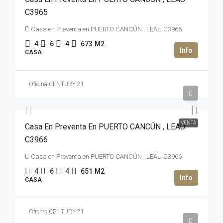
C3965
Casa en Preventa en PUERTO CANCÚN , LEAU C3965
4
6
4
673
M2
CASA
Oficina CENTURY 21
2,900,000USD$
VENTA
Casa En Preventa En PUERTO CANCÚN , LEAU
C3966
Casa en Preventa en PUERTO CANCÚN , LEAU C3966
4
6
4
651
M2
CASA
Oficina CENTURY 21
35,980,000MXN$