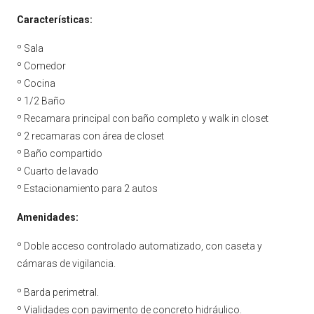
Características:
º Sala
º Comedor
º Cocina
º 1/2 Baño
º Recamara principal con baño completo y walk in closet
º 2 recamaras con área de closet
º Baño compartido
º Cuarto de lavado
º Estacionamiento para 2 autos
Amenidades:
º Doble acceso controlado automatizado, con caseta y
cámaras de vigilancia.
º Barda perimetral.
º Vialidades con pavimento de concreto hidráulico.