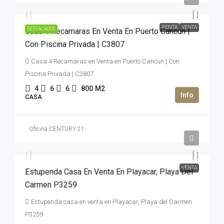
145,000MXN$
/Alquiler
RENTA
VENTA
DESTACADOS
Casa 4 Recamaras En Venta En Puerto Cancun |
Con Piscina Privada | C3807
Casa 4 Recamaras en Venta en Puerto Cancun | Con
Piscina Privada | C3807
4
6
6
800
M2
CASA
Oficina CENTURY 21
2,100,000USD$
VENTA
Estupenda Casa En Venta En Playacar, Playa Del
Carmen P3259
Estupenda casa en venta en Playacar, Playa del Carmen
P3259