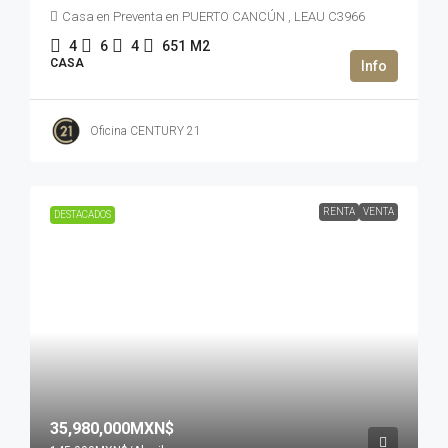
Casa en Preventa en PUERTO CANCÚN , LEAU C3966
4
6
4
651
M2
CASA
Oficina CENTURY 21
RENTA
VENTA
DESTACADOS
35,980,000MXN$