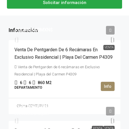
Solicitar información
118,000,000MXN$
VENTA
Venta De Pentgarden De 6 Recámaras En
Exclusivo Residencial | Playa Del Carmen P4309
Venta de Pentgarden de 6 recámaras en Exclusivo
Residencial | Playa del Carmen P4309
6
6
860
M2
DEPARTAMENTO
Oficina CENTURY 21
3,000,000USD$
220,000USD$
/Alquiler
RENTA
VENTA