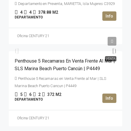
Departamento en Preventa, MARIETTA, Isla Mujeres C3929
4
4
378.88
M2
DEPARTAMENTO
Oficina CENTURY 21
2,500,000USD$
VENTA
Penthouse 5 Recamaras En Venta Frente Al Mar |
SLS Marina Beach Puerto Cancún | P4449
Penthouse 5 Recamaras en Venta Frente al Mar | SLS
Marina Beach Puerto Cancun | P4449
5
6
2
372
M2
DEPARTAMENTO
Oficina CENTURY 21