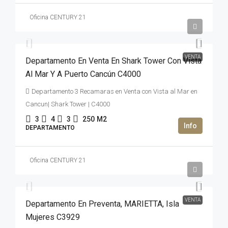
Oficina CENTURY 21
47,000,000MXN$
VENTA
Departamento En Venta En Shark Tower Con Vista
Al Mar Y A Puerto Cancún C4000
Departamento 3 Recamaras en Venta con Vista al Mar en
Cancun| Shark Tower | C4000
3
4
3
250
M2
DEPARTAMENTO
Oficina CENTURY 21
2,669,992USD$
VENTA
Departamento En Preventa, MARIETTA, Isla
Mujeres C3929