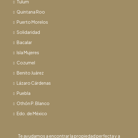
Tulum
Quintana Roo
Puerto Morelos
Solidaridad
Bacalar
Isla Mujeres
Cozumel
Benito Juárez
Lázaro Cárdenas
Puebla
Othón P. Blanco
Edo. de México
Te ayudamos a encontrar la propiedad perfecta y a