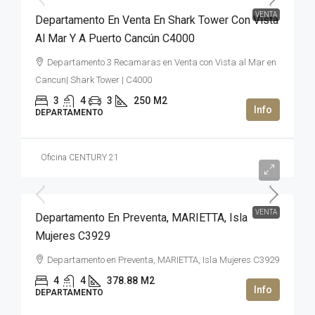
VENTA
Departamento En Venta En Shark Tower Con Vista
Al Mar Y A Puerto Cancún C4000
Departamento 3 Recamaras en Venta con Vista al Mar en
Cancun| Shark Tower | C4000
3
4
3
250
M2
DEPARTAMENTO
Oficina CENTURY 21
2,669,992USD$
VENTA
Departamento En Preventa, MARIETTA, Isla
Mujeres C3929
Departamento en Preventa, MARIETTA, Isla Mujeres C3929
4
4
378.88
M2
DEPARTAMENTO