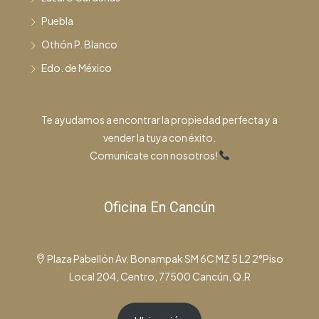
Puebla
Othón P. Blanco
Edo. de México
Te ayudamos a encontrar la propiedad perfecta y a
vender la tuya con éxito.
Comunícate con nosotros!
Oficina En Cancún
Plaza Pabellón Av. Bonampak SM 6C MZ 5 L2 2°Piso
Local 204, Centro, 77500 Cancún, Q.R