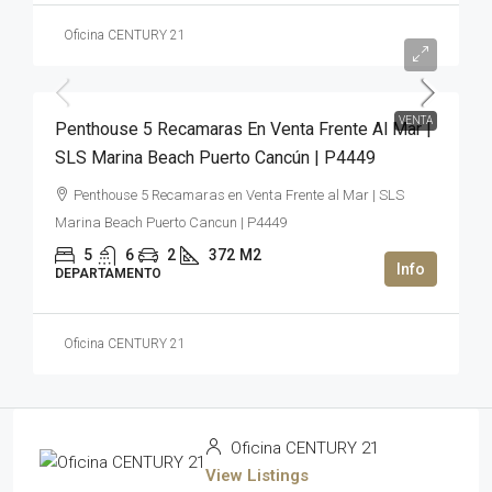
Oficina CENTURY 21
2,500,000USD$
VENTA
Penthouse 5 Recamaras En Venta Frente Al Mar |
SLS Marina Beach Puerto Cancún | P4449
Penthouse 5 Recamaras en Venta Frente al Mar | SLS
Marina Beach Puerto Cancun | P4449
5
6
2
372
M2
DEPARTAMENTO
Oficina CENTURY 21
Oficina CENTURY 21
View Listings