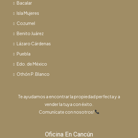
Bacalar
Isla Mujeres
Cozumel
Benito Juárez
Lázaro Cárdenas
Puebla
Edo. de México
Othón P. Blanco
Te ayudamos a encontrar la propiedad perfecta y a
vender la tuya con éxito.
Comunícate con nosotros!
Oficina En Cancún