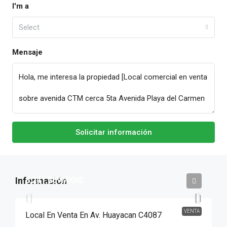
I'm a
Select
Mensaje
Solicitar información
8,241,269MXN$
VENTA
Local En Venta En Av. Huayacan C4087