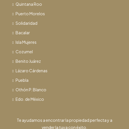
Quintana Roo
Puerto Morelos
Solidaridad
Bacalar
Isla Mujeres
Cozumel
Benito Juárez
Lázaro Cárdenas
Puebla
Othón P. Blanco
Edo. de México
Te ayudamos a encontrar la propiedad perfecta y a
vender la tuya con éxito.