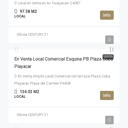
Local en Venta en Av. Huayacan C4087
97.38
M2
LOCAL
Oficina CENTURY 21
6,500,000MXN$
VENTA
En Venta Local Comercial Esquina PB Plaza Coba
Playacar
En Venta Amplio Local Comercial con terraza Plaza Coba
Playacar Playa del Carmen P4408
134.03
M2
LOCAL
Oficina CENTURY 21
5,400,000MXN$