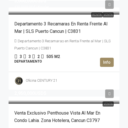
3,000,000USD$
220,000USD$
/Alquiler
RENTA
VENTA
Departamento 3 Recamaras En Renta Frente Al
Mar | SLS Puerto Cancun | C3831
Departamento 3 Recamaras en Renta Frente al Mar | SLS
Puerto Cancun | C3831
3
3
2
505
M2
DEPARTAMENTO
Oficina CENTURY 21
2,950,000USD$
VENTA
Venta Exclusivo Penthouse Vista Al Mar En
Condo Lahia. Zona Hotelera, Cancun C3797