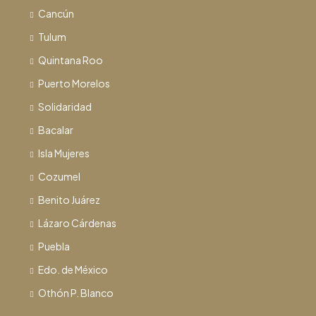
Cancún
Tulum
Quintana Roo
Puerto Morelos
Solidaridad
Bacalar
Isla Mujeres
Cozumel
Benito Juárez
Lázaro Cárdenas
Puebla
Edo. de México
Othón P. Blanco