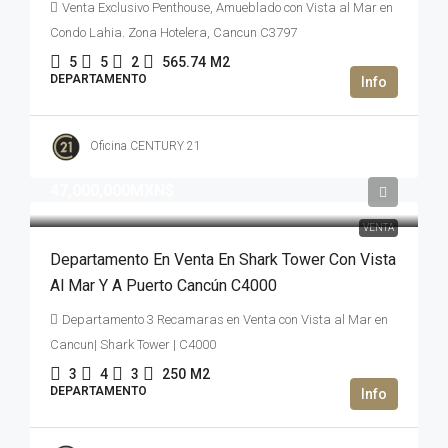
Venta Exclusivo Penthouse, Amueblado con Vista al Mar en
Condo Lahia. Zona Hotelera, Cancun C3797
5
5
2
565.74
M2
DEPARTAMENTO
Oficina CENTURY 21
47,000,000MXN$
VENTA
Departamento En Venta En Shark Tower Con Vista
Al Mar Y A Puerto Cancún C4000
Departamento 3 Recamaras en Venta con Vista al Mar en
Cancun| Shark Tower | C4000
3
4
3
250
M2
DEPARTAMENTO