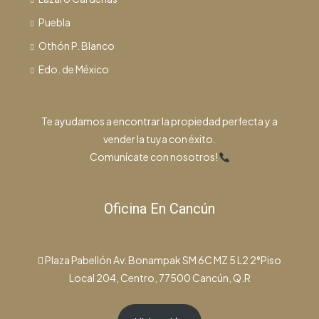
Puebla
Othón P. Blanco
Edo. de México
Te ayudamos a encontrar la propiedad perfecta y a
vender la tuya con éxito.
Comunícate con nosotros!
Oficina En Cancún
Plaza Pabellón Av. Bonampak SM 6C MZ 5 L2 2°Piso
Local 204, Centro, 77500 Cancún, Q.R