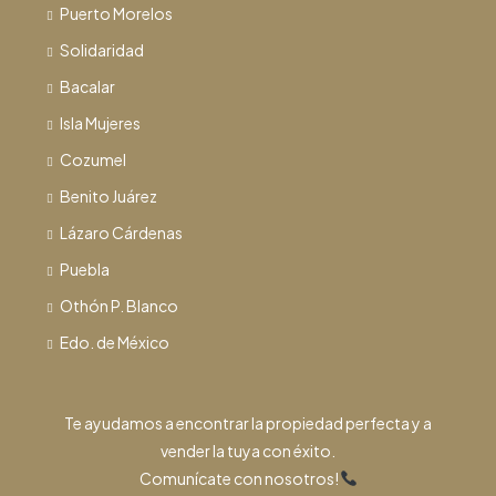
Puerto Morelos
Solidaridad
Bacalar
Isla Mujeres
Cozumel
Benito Juárez
Lázaro Cárdenas
Puebla
Othón P. Blanco
Edo. de México
Te ayudamos a encontrar la propiedad perfecta y a
vender la tuya con éxito.
Comunícate con nosotros!