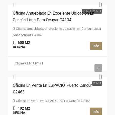
RENTA
VENTA
Oficina Amueblada En Excelente Ubicación En
Cancún Lista Para Ocupar C4104
Oficina amueblada en excelente ubicación en Cancún Lista
para ocupar C4104
600
M2
OFICINA
Oficina CENTURY 21
7,433,365MXN$
VENTA
Oficina En Venta En ESPACIO, Puerto Cancún
C2463
Oficina en Venta en ESPACIO, Puerto Cancún C2463
102
M2
OFICINA