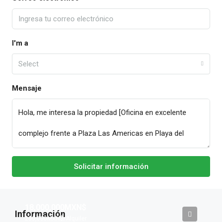
I'm a
Select
Mensaje
Solicitar información
18,000,000MXN$
200,000MXN$
/Alquiler