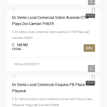
7,600,000MXN$
VENTA
En Venta Local Comercial Sobre Avenida CTM
Playa Del Carmen P4639
En venta Local Comercial sobre avenida CTM Playa del
Carmen P4639
160
M2
LOCAL
Oficina CENTURY 21
6,500,000MXN$
VENTA
En Venta Local Comercial Esquina PB Plaza Coba
Playacar
En Venta Amplio Local Comercial con terraza Plaza Coba
Playacar Playa del Carmen P4408