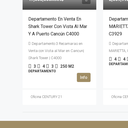
Departamento En Venta En
Departam
Shark Tower Con Vista Al Mar
MARIETTA
Y A Puerto Cancún C4000
C3929
Departamento 3 Recamaras en
Departam
Venta con Vista al Mar en Cancun|
MARIETTA, 
Shark Tower | C4000
4
4
DEPARTAM
3
4
3
250
M2
DEPARTAMENTO
Oficina CENTURY 21
Oficina C