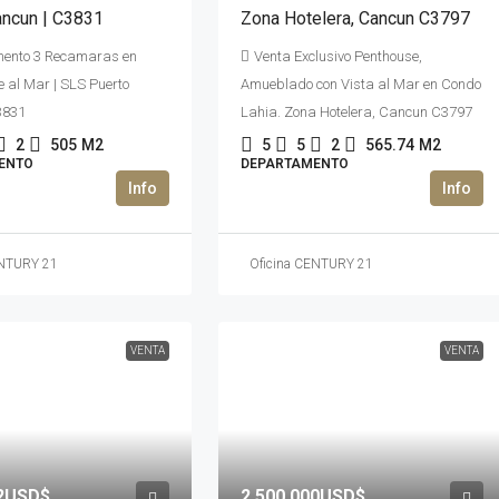
ancun | C3831
Zona Hotelera, Cancun C3797
ento 3 Recamaras en
Venta Exclusivo Penthouse,
e al Mar | SLS Puerto
Amueblado con Vista al Mar en Condo
3831
Lahia. Zona Hotelera, Cancun C3797
2
505
M2
5
5
2
565.74
M2
ENTO
DEPARTAMENTO
ENTURY 21
Oficina CENTURY 21
VENTA
VENTA
92USD$
2,500,000USD$