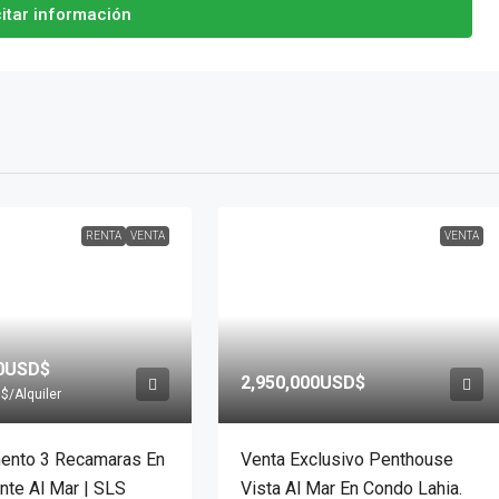
citar información
RENTA
VENTA
VENTA
00USD$
2,950,000USD$
D$
/Alquiler
ento 3 Recamaras En
Venta Exclusivo Penthouse
nte Al Mar | SLS
Vista Al Mar En Condo Lahia.