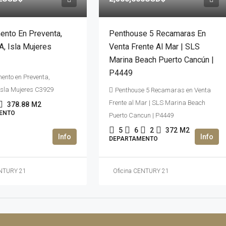
ento En Preventa,
Penthouse 5 Recamaras En
, Isla Mujeres
Venta Frente Al Mar | SLS
Marina Beach Puerto Cancún |
P4449
ento en Preventa,
Isla Mujeres C3929
Penthouse 5 Recamaras en Venta
Frente al Mar | SLS Marina Beach
378.88
M2
ENTO
Puerto Cancun | P4449
5
6
2
372
M2
DEPARTAMENTO
ENTURY 21
Oficina CENTURY 21