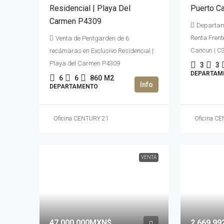
Residencial | Playa Del
Puerto C
Carmen P4309
Departam
Renta Frent
Venta de Pentgarden de 6
Cancun | C
recámaras en Exclusivo Residencial |
Playa del Carmen P4309
3
3
DEPARTAM
6
6
860
M2
DEPARTAMENTO
Oficina CENTURY 21
Oficina C
VENTA
47,000,000MXN$
2,669,9