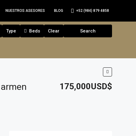
+52 (984) 879 4858
NUESTROS ASESORES
BLOG
Type
Beds
Clear
Search
Carmen
175,000USD$