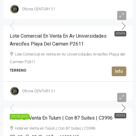
Oficina CENTURY 21
345,895,350MXN$
VENTA
Lote Comercial En Venta En Av Universidades
Arrecifes Playa Del Carmen P2611
Lote Comercial en Venta en Av Universidades Arrecifes Playa del
Carmen P2611
TERRENO
Oficina CENTURY 21
16,900,000USD$
VENTA
DESTACADOS
Hotel En Venta En Tulum | Con 87 Suites | C3996
Hotel en Venta en Tulum | Con 87 Suites | C3996