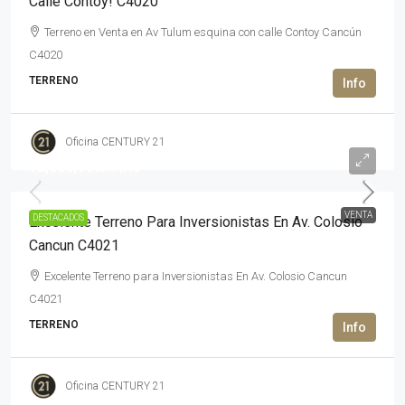
Calle Contoy! C4020
Terreno en Venta en Av Tulum esquina con calle Contoy Cancún
C4020
TERRENO
Oficina CENTURY 21
92,000,000MXN$
VENTA
DESTACADOS
Excelente Terreno Para Inversionistas En Av. Colosio
Cancun C4021
Excelente Terreno para Inversionistas En Av. Colosio Cancun
C4021
TERRENO
Oficina CENTURY 21