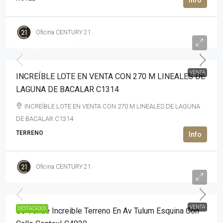
Oficina CENTURY 21
6,160,001USD$
VENTA
INCREÍBLE LOTE EN VENTA CON 270 M LINEALES DE
LAGUNA DE BACALAR C1314
INCREÍBLE LOTE EN VENTA CON 270 M LINEALES DE LAGUNA
DE BACALAR C1314
TERRENO
Oficina CENTURY 21
92,000,000MXN$
VENTA
DESTACADOS
Se Vende Increible Terreno En Av Tulum Esquina Con