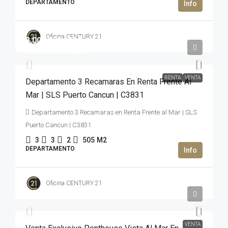
DEPARTAMENTO
Oficina CENTURY 21
3,000,000USD$
220,000USD$
/Alquiler
RENTA
VENTA
Departamento 3 Recamaras En Renta Frente Al
Mar | SLS Puerto Cancun | C3831
Departamento 3 Recamaras en Renta Frente al Mar | SLS
Puerto Cancun | C3831
3
3
2
505
M2
DEPARTAMENTO
Oficina CENTURY 21
2,950,000USD$
VENTA