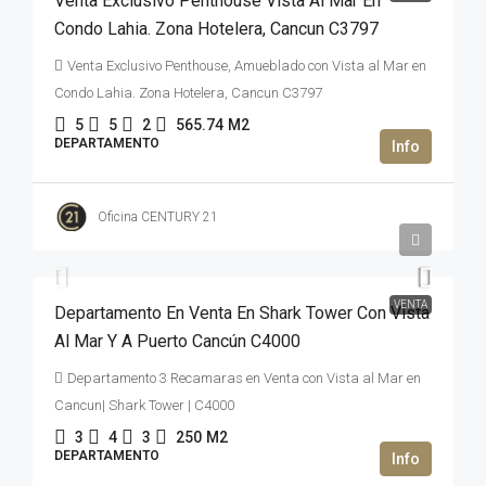
Venta Exclusivo Penthouse Vista Al Mar En
Condo Lahia. Zona Hotelera, Cancun C3797
Venta Exclusivo Penthouse, Amueblado con Vista al Mar en
Condo Lahia. Zona Hotelera, Cancun C3797
5
5
2
565.74
M2
DEPARTAMENTO
Oficina CENTURY 21
47,000,000MXN$
VENTA
Departamento En Venta En Shark Tower Con Vista
Al Mar Y A Puerto Cancún C4000
Departamento 3 Recamaras en Venta con Vista al Mar en
Cancun| Shark Tower | C4000
3
4
3
250
M2
DEPARTAMENTO