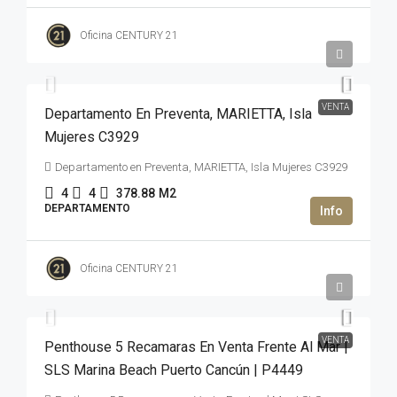
Oficina CENTURY 21
2,669,992USD$
VENTA
Departamento En Preventa, MARIETTA, Isla
Mujeres C3929
Departamento en Preventa, MARIETTA, Isla Mujeres C3929
4
4
378.88
M2
DEPARTAMENTO
Oficina CENTURY 21
2,500,000USD$
VENTA
Penthouse 5 Recamaras En Venta Frente Al Mar |
SLS Marina Beach Puerto Cancún | P4449