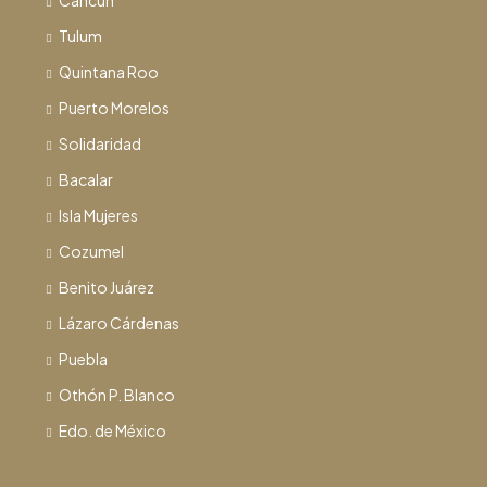
Cancún
Tulum
Quintana Roo
Puerto Morelos
Solidaridad
Bacalar
Isla Mujeres
Cozumel
Benito Juárez
Lázaro Cárdenas
Puebla
Othón P. Blanco
Edo. de México