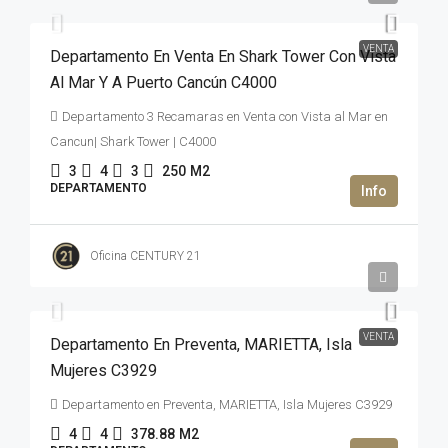
VENTA
Departamento En Venta En Shark Tower Con Vista
Al Mar Y A Puerto Cancún C4000
Departamento 3 Recamaras en Venta con Vista al Mar en
Cancun| Shark Tower | C4000
3
4
3
250
M2
DEPARTAMENTO
Oficina CENTURY 21
2,669,992USD$
VENTA
Departamento En Preventa, MARIETTA, Isla
Mujeres C3929
Departamento en Preventa, MARIETTA, Isla Mujeres C3929
4
4
378.88
M2