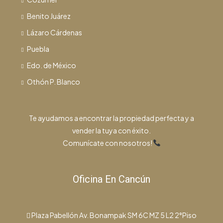
Benito Juárez
Lázaro Cárdenas
Puebla
Edo. de México
Othón P. Blanco
Te ayudamos a encontrar la propiedad perfecta y a
vender la tuya con éxito.
Comunícate con nosotros!
Oficina En Cancún
Plaza Pabellón Av. Bonampak SM 6C MZ 5 L2 2°Piso