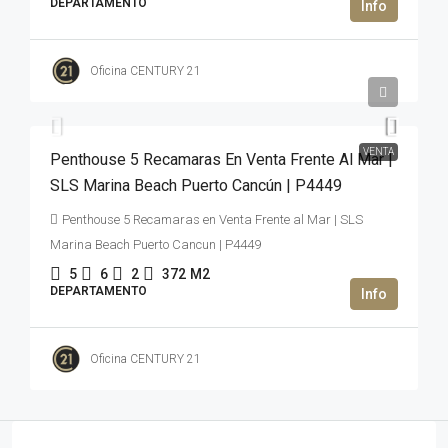
DEPARTAMENTO
Oficina CENTURY 21
2,500,000USD$
VENTA
Penthouse 5 Recamaras En Venta Frente Al Mar |
SLS Marina Beach Puerto Cancún | P4449
Penthouse 5 Recamaras en Venta Frente al Mar | SLS
Marina Beach Puerto Cancun | P4449
5
6
2
372
M2
DEPARTAMENTO
Oficina CENTURY 21