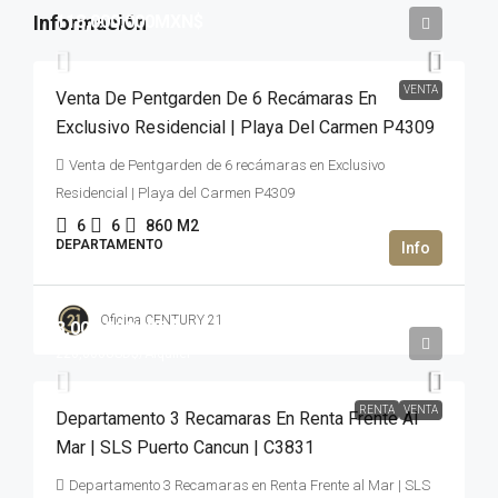
118,000,000MXN$
VENTA
Venta De Pentgarden De 6 Recámaras En
Exclusivo Residencial | Playa Del Carmen P4309
Venta de Pentgarden de 6 recámaras en Exclusivo
Residencial | Playa del Carmen P4309
6
6
860
M2
DEPARTAMENTO
Oficina CENTURY 21
3,000,000USD$
220,000USD$
/Alquiler
RENTA
VENTA
Departamento 3 Recamaras En Renta Frente Al
Mar | SLS Puerto Cancun | C3831
Departamento 3 Recamaras en Renta Frente al Mar | SLS