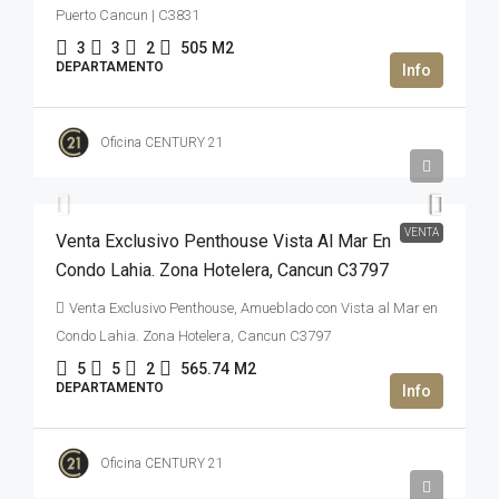
Puerto Cancun | C3831
3
3
2
505
M2
DEPARTAMENTO
Oficina CENTURY 21
2,950,000USD$
VENTA
Venta Exclusivo Penthouse Vista Al Mar En
Condo Lahia. Zona Hotelera, Cancun C3797
Venta Exclusivo Penthouse, Amueblado con Vista al Mar en
Condo Lahia. Zona Hotelera, Cancun C3797
5
5
2
565.74
M2
DEPARTAMENTO
Oficina CENTURY 21
47,000,000MXN$