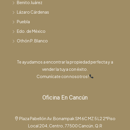
Benito Juárez
Lázaro Cárdenas
Puebla
Edo. de México
Othón P. Blanco
Te ayudamos a encontrar la propiedad perfecta y a
vender la tuya con éxito.
Comunícate con nosotros!
Oficina En Cancún
Plaza Pabellón Av. Bonampak SM 6C MZ 5 L2 2°Piso
Local 204, Centro, 77500 Cancún, Q.R