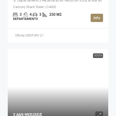
Departamento 3 Recamaras en Venta con Vista al Mar en
Cancun| Shark Tower | C4000
3
4
3
250
M2
DEPARTAMENTO
Oficina CENTURY 21
VENTA
2,669,992USD$