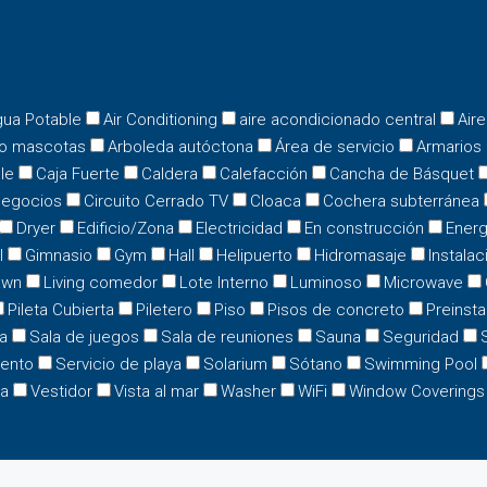
ua Potable
Air Conditioning
aire acondicionado central
Air
o mascotas
Arboleda autóctona
Área de servicio
Armarios
le
Caja Fuerte
Caldera
Calefacción
Cancha de Básquet
negocios
Circuito Cerrado TV
Cloaca
Cochera subterránea
Dryer
Edificio/Zona
Electricidad
En construcción
Energ
l
Gimnasio
Gym
Hall
Helipuerto
Hidromasaje
Instalac
awn
Living comedor
Lote Interno
Luminoso
Microwave
Pileta Cubierta
Piletero
Piso
Pisos de concreto
Preinsta
a
Sala de juegos
Sala de reuniones
Sauna
Seguridad
iento
Servicio de playa
Solarium
Sótano
Swimming Pool
ta
Vestidor
Vista al mar
Washer
WiFi
Window Coverings