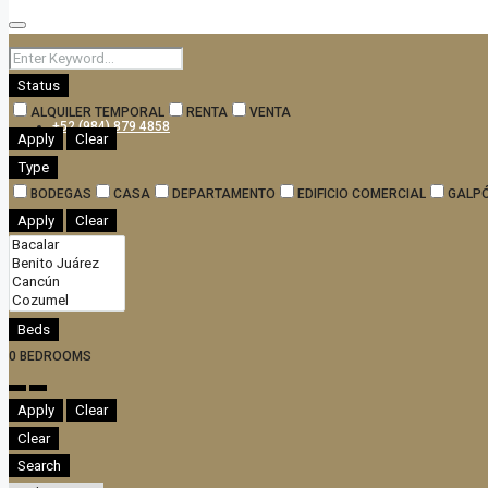
BLOG
Status
ALQUILER TEMPORAL
RENTA
VENTA
+52 (984) 879 4858
Apply
Clear
Type
BODEGAS
CASA
DEPARTAMENTO
EDIFICIO COMERCIAL
GALP
Apply
Clear
Beds
0
BEDROOMS
Apply
Clear
Clear
Search