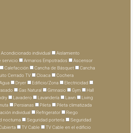
e Acondicionado individual
Aislamiento
 servicio
Armarios Empotrados
Ascensor
Calefacción
Cancha de Básquet
Cancha
uito Cerrado TV
Cloaca
Cochera
 Agua
Dryer
Edificio/Zona
Electricidad
vasado
Gas Natural
Gimnasio
Gym
Hall
ndry
Lavadero
Lavandería
Lawn
Living
muta
Persianas
Pileta
Pileta climatizada
ación individual
Refrigerator
Riego
d nocturna
Seguridad portería
Seguridad
Cubierta
TV Cable
TV Cable en el edificio