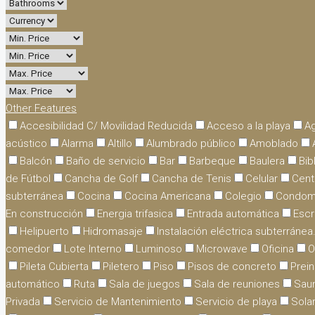
Other Features
Accesibilidad C/ Movilidad Reducida
Acceso a la playa
Ag
acústico
Alarma
Altillo
Alumbrado público
Amoblado
Balcón
Baño de servicio
Bar
Barbeque
Baulera
Bib
de Fútbol
Cancha de Golf
Cancha de Tenis
Celular
Cent
subterránea
Cocina
Cocina Americana
Colegio
Condom
En construcción
Energia trifasica
Entrada automática
Escr
Helipuerto
Hidromasaje
Instalación eléctrica subterránea
comedor
Lote Interno
Luminoso
Microwave
Oficina
O
Pileta Cubierta
Piletero
Piso
Pisos de concreto
Prein
automático
Ruta
Sala de juegos
Sala de reuniones
Sau
Privada
Servicio de Mantenimiento
Servicio de playa
Sola