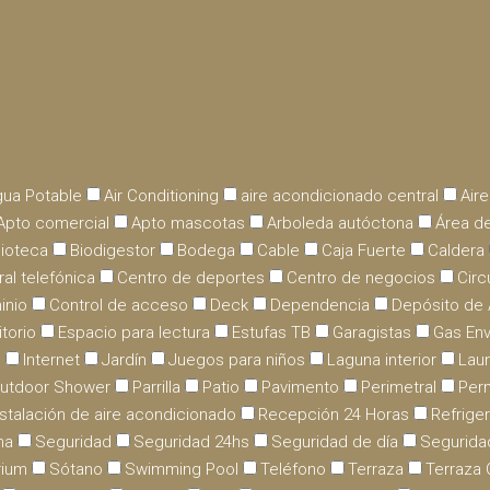
ua Potable
Air Conditioning
aire acondicionado central
Air
Apto comercial
Apto mascotas
Arboleda autóctona
Área de
lioteca
Biodigestor
Bodega
Cable
Caja Fuerte
Caldera
ral telefónica
Centro de deportes
Centro de negocios
Circ
inio
Control de acceso
Deck
Dependencia
Depósito de
itorio
Espacio para lectura
Estufas TB
Garagistas
Gas En
.
Internet
Jardín
Juegos para niños
Laguna interior
Lau
utdoor Shower
Parrilla
Patio
Pavimento
Perimetral
Per
stalación de aire acondicionado
Recepción 24 Horas
Refriger
na
Seguridad
Seguridad 24hs
Seguridad de día
Segurida
rium
Sótano
Swimming Pool
Teléfono
Terraza
Terraza 