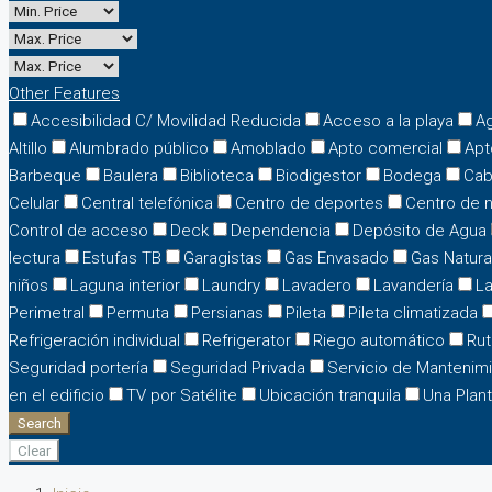
Other Features
Accesibilidad C/ Movilidad Reducida
Acceso a la playa
Ag
Altillo
Alumbrado público
Amoblado
Apto comercial
Apt
Barbeque
Baulera
Biblioteca
Biodigestor
Bodega
Cab
Celular
Central telefónica
Centro de deportes
Centro de 
Control de acceso
Deck
Dependencia
Depósito de Agua
lectura
Estufas TB
Garagistas
Gas Envasado
Gas Natura
niños
Laguna interior
Laundry
Lavadero
Lavandería
L
Perimetral
Permuta
Persianas
Pileta
Pileta climatizada
Refrigeración individual
Refrigerator
Riego automático
Rut
Seguridad portería
Seguridad Privada
Servicio de Mantenim
en el edificio
TV por Satélite
Ubicación tranquila
Una Plan
Search
Clear