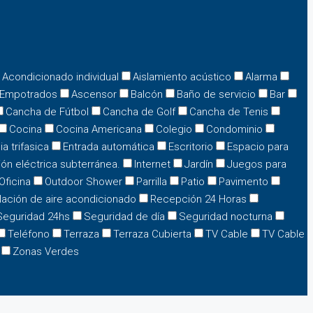
e Acondicionado individual
Aislamiento acústico
Alarma
 Empotrados
Ascensor
Balcón
Baño de servicio
Bar
Cancha de Fútbol
Cancha de Golf
Cancha de Tenis
Cocina
Cocina Americana
Colegio
Condominio
ia trifasica
Entrada automática
Escritorio
Espacio para
ión eléctrica subterránea.
Internet
Jardín
Juegos para
Oficina
Outdoor Shower
Parrilla
Patio
Pavimento
lación de aire acondicionado
Recepción 24 Horas
Seguridad 24hs
Seguridad de día
Seguridad nocturna
Teléfono
Terraza
Terraza Cubierta
TV Cable
TV Cable
Zonas Verdes