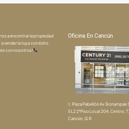
Oficina En Cancún
os a encontrar la propiedad
 a vender la tuya con éxito.
te con nosotros!
Plaza Pabellón Av. Bonampak
5 L2 2°Piso Local 204, Centro, 
Cancún, Q.R