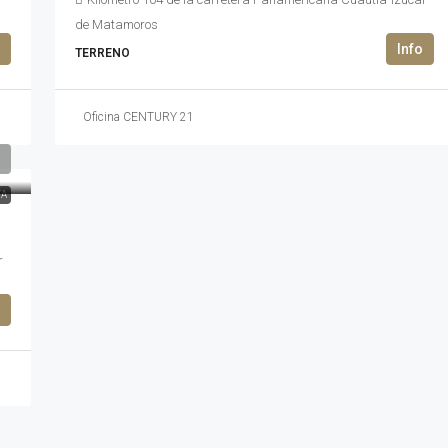
de Matamoros
TERRENO
Oficina CENTURY 21
TA
r