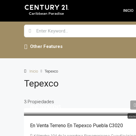
INICIO
Other Features
Inicio
Tepexco
Tepexco
3 Propiedades
800,000MXN$
VEN
En Venta Terreno En Tepexco Puebla C3020
Kilómetro 104 de la carretera Panamericana Cuautla-Izúca