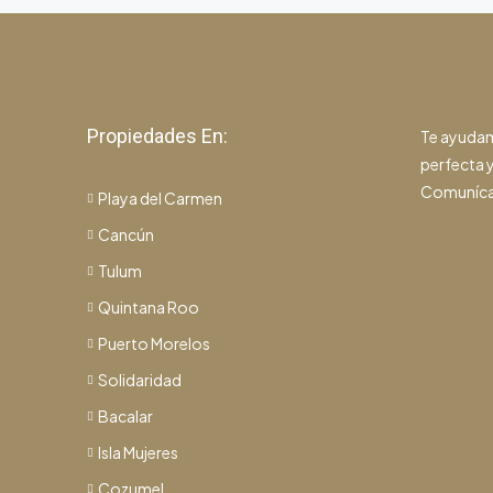
Propiedades En:
Te ayudam
perfecta y
Comuníca
Playa del Carmen
Cancún
Tulum
Quintana Roo
Puerto Morelos
Solidaridad
Bacalar
Isla Mujeres
Cozumel