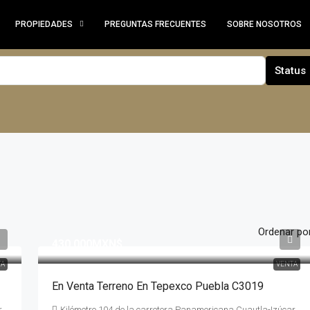
PROPIEDADES
PREGUNTAS FRECUENTES
SOBRE NOSOTROS
Status
Ordenar por
430,000MXN$
TA
VENTA
En Venta Terreno En Tepexco Puebla C3019
r
Kilómetro 104 de la carretera Panamericana Cuautla-Izúcar