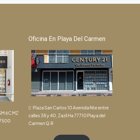
Oficina En Playa Del Carmen
Plaza San Carlos 10 Avenida Nte entre
 SM 6C MZ
calles 38 y 40, Zazil Ha 77710 Playa del
77500
Carmen Q.R