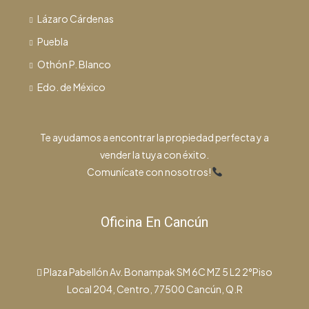
Lázaro Cárdenas
Puebla
Othón P. Blanco
Edo. de México
Te ayudamos a encontrar la propiedad perfecta y a
vender la tuya con éxito.
Comunícate con nosotros!
Oficina En Cancún
Plaza Pabellón Av. Bonampak SM 6C MZ 5 L2 2°Piso
Local 204, Centro, 77500 Cancún, Q.R