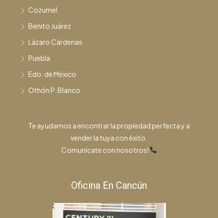
Cozumel
Benito Juárez
Lázaro Cárdenas
Puebla
Edo. de México
Othón P. Blanco
Te ayudamos a encontrar la propiedad perfecta y a
vender la tuya con éxito.
Comunícate con nosotros!
Oficina En Cancún