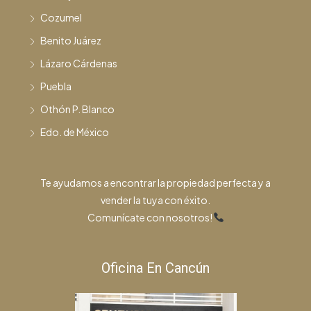
Cozumel
Benito Juárez
Lázaro Cárdenas
Puebla
Othón P. Blanco
Edo. de México
Te ayudamos a encontrar la propiedad perfecta y a
vender la tuya con éxito.
Comunícate con nosotros!
Oficina En Cancún