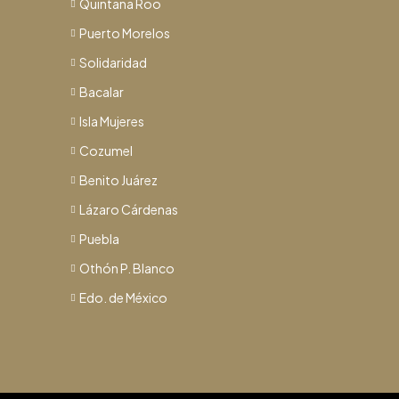
Quintana Roo
Puerto Morelos
Solidaridad
Bacalar
Isla Mujeres
Cozumel
Benito Juárez
Lázaro Cárdenas
Puebla
Othón P. Blanco
Edo. de México