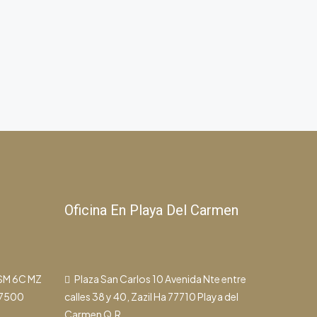
Oficina En Playa Del Carmen
 SM 6C MZ
Plaza San Carlos 10 Avenida Nte entre
77500
calles 38 y 40, Zazil Ha 77710 Playa del
Carmen Q.R