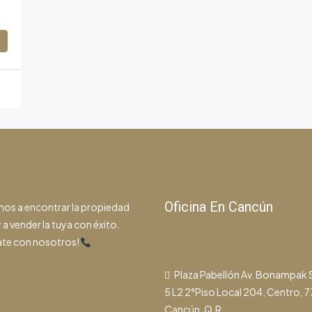
Oficina En Cancún
os a encontrar la propiedad
 a vender la tuya con éxito.
te con nosotros!
Plaza Pabellón Av. Bonampak
5 L2 2°Piso Local 204, Centro, 
Cancún, Q.R