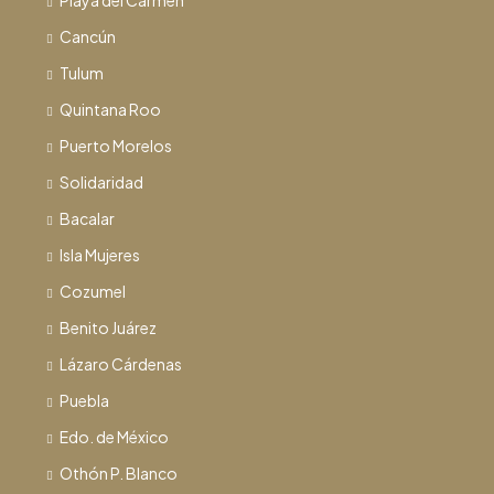
Playa del Carmen
Cancún
Tulum
Quintana Roo
Puerto Morelos
Solidaridad
Bacalar
Isla Mujeres
Cozumel
Benito Juárez
Lázaro Cárdenas
Puebla
Edo. de México
Othón P. Blanco