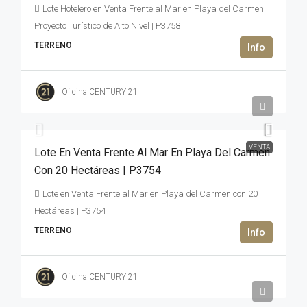
Lote Hotelero en Venta Frente al Mar en Playa del Carmen |
Proyecto Turístico de Alto Nivel | P3758
TERRENO
Oficina CENTURY 21
27,000,000USD$
VENTA
Lote En Venta Frente Al Mar En Playa Del Carmen
Con 20 Hectáreas | P3754
Lote en Venta Frente al Mar en Playa del Carmen con 20
Hectáreas | P3754
TERRENO
Oficina CENTURY 21
345,895,350MXN$