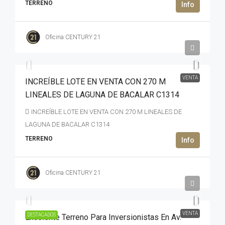
TERRENO
Oficina CENTURY 21
6,160,001USD$
VENTA
INCREÍBLE LOTE EN VENTA CON 270 M
LINEALES DE LAGUNA DE BACALAR C1314
INCREÍBLE LOTE EN VENTA CON 270 M LINEALES DE
LAGUNA DE BACALAR C1314
TERRENO
Oficina CENTURY 21
92,000,000MXN$
VENTA
DESTACADOS
Excelente Terreno Para Inversionistas En Av.