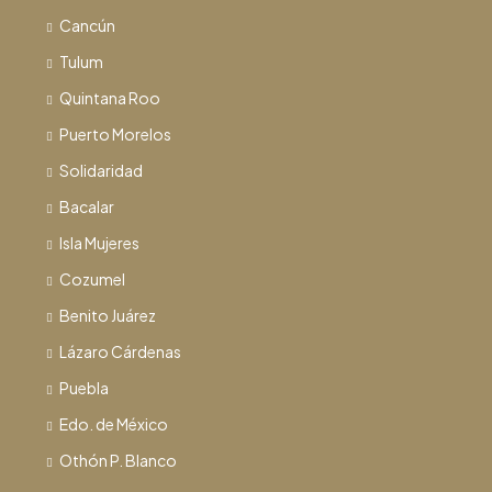
Cancún
Tulum
Quintana Roo
Puerto Morelos
Solidaridad
Bacalar
Isla Mujeres
Cozumel
Benito Juárez
Lázaro Cárdenas
Puebla
Edo. de México
Othón P. Blanco