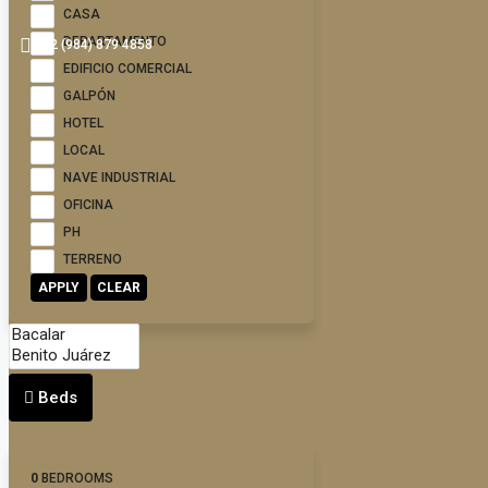
CASA
DEPARTAMENTO
+52 (984) 879 4858
EDIFICIO COMERCIAL
GALPÓN
HOTEL
LOCAL
NAVE INDUSTRIAL
OFICINA
PH
TERRENO
APPLY
CLEAR
Beds
0
BEDROOMS