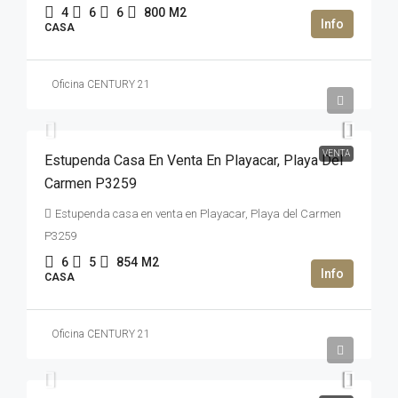
4
6
6
800
M2
CASA
Oficina CENTURY 21
2,100,000USD$
VENTA
Estupenda Casa En Venta En Playacar, Playa Del
Carmen P3259
Estupenda casa en venta en Playacar, Playa del Carmen
P3259
6
5
854
M2
CASA
Oficina CENTURY 21
35,400,000MXN$