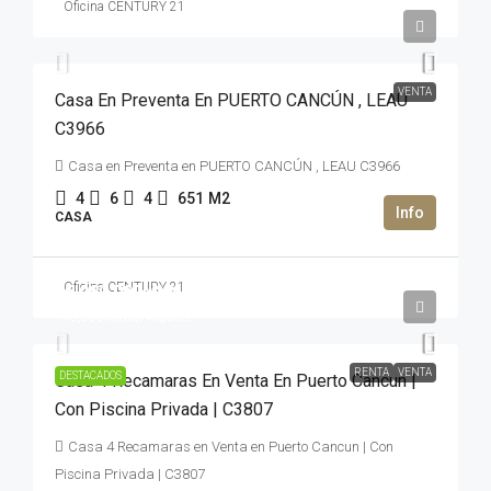
Oficina CENTURY 21
2,900,000USD$
VENTA
Casa En Preventa En PUERTO CANCÚN , LEAU
C3966
Casa en Preventa en PUERTO CANCÚN , LEAU C3966
4
6
4
651
M2
CASA
Oficina CENTURY 21
35,980,000MXN$
145,000MXN$
/Alquiler
RENTA
VENTA
DESTACADOS
Casa 4 Recamaras En Venta En Puerto Cancun |
Con Piscina Privada | C3807
Casa 4 Recamaras en Venta en Puerto Cancun | Con
Piscina Privada | C3807