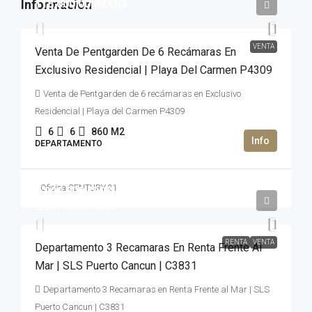
118,000,000MXN$
VENTA
Venta De Pentgarden De 6 Recámaras En
Exclusivo Residencial | Playa Del Carmen P4309
Venta de Pentgarden de 6 recámaras en Exclusivo
Residencial | Playa del Carmen P4309
6
6
860
M2
DEPARTAMENTO
Oficina CENTURY 21
3,000,000USD$
220,000USD$
/Alquiler
RENTA
VENTA
Departamento 3 Recamaras En Renta Frente Al
Mar | SLS Puerto Cancun | C3831
Departamento 3 Recamaras en Renta Frente al Mar | SLS
Puerto Cancun | C3831