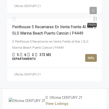
Oficina CENTURY 21
2,500,000USD$
VENTA
Penthouse 5 Recamaras En Venta Frente Al Mar |
SLS Marina Beach Puerto Cancún | P4449
Penthouse 5 Recamaras en Venta Frente al Mar | SLS
Marina Beach Puerto Cancun | P4449
5
6
2
372
M2
DEPARTAMENTO
Oficina CENTURY 21
Oficina CENTURY 21
View Listings