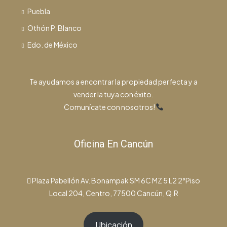
Puebla
Othón P. Blanco
Edo. de México
Te ayudamos a encontrar la propiedad perfecta y a
vender la tuya con éxito.
Comunícate con nosotros!
Oficina En Cancún
Plaza Pabellón Av. Bonampak SM 6C MZ 5 L2 2°Piso
Local 204, Centro, 77500 Cancún, Q.R
Ubicación