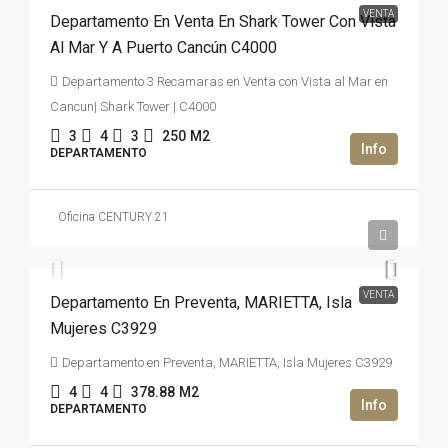
VENTA
Departamento En Venta En Shark Tower Con Vista
Al Mar Y A Puerto Cancún C4000
Departamento 3 Recamaras en Venta con Vista al Mar en
Cancun| Shark Tower | C4000
3
4
3
250
M2
DEPARTAMENTO
Oficina CENTURY 21
2,669,992USD$
VENTA
Departamento En Preventa, MARIETTA, Isla
Mujeres C3929
Departamento en Preventa, MARIETTA, Isla Mujeres C3929
4
4
378.88
M2
DEPARTAMENTO