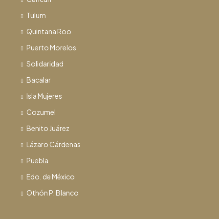
Tulum
Quintana Roo
Puerto Morelos
Solidaridad
Bacalar
Isla Mujeres
Cozumel
Benito Juárez
Lázaro Cárdenas
Puebla
Edo. de México
Othón P. Blanco