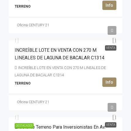
TERRENO
Oficina CENTURY 21
6,160,001USD$
VENTA
INCREÍBLE LOTE EN VENTA CON 270 M
LINEALES DE LAGUNA DE BACALAR C1314
INCREÍBLE LOTE EN VENTA CON 270 M LINEALES DE
LAGUNA DE BACALAR C1314
TERRENO
Oficina CENTURY 21
92,000,000MXN$
VENTA
DESTACADOS
Excelente Terreno Para Inversionistas En Av.