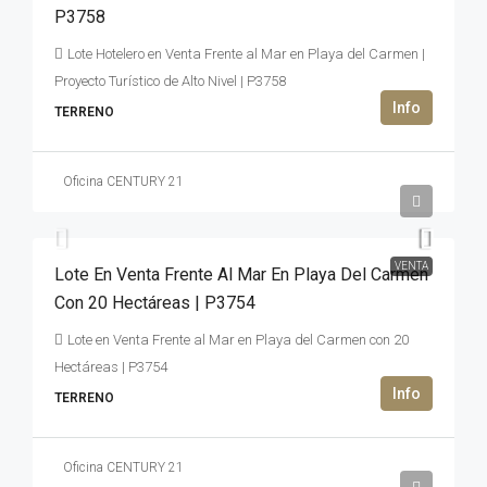
P3758
Lote Hotelero en Venta Frente al Mar en Playa del Carmen |
Proyecto Turístico de Alto Nivel | P3758
TERRENO
Oficina CENTURY 21
27,000,000USD$
VENTA
Lote En Venta Frente Al Mar En Playa Del Carmen
Con 20 Hectáreas | P3754
Lote en Venta Frente al Mar en Playa del Carmen con 20
Hectáreas | P3754
TERRENO
Oficina CENTURY 21
345,895,350MXN$