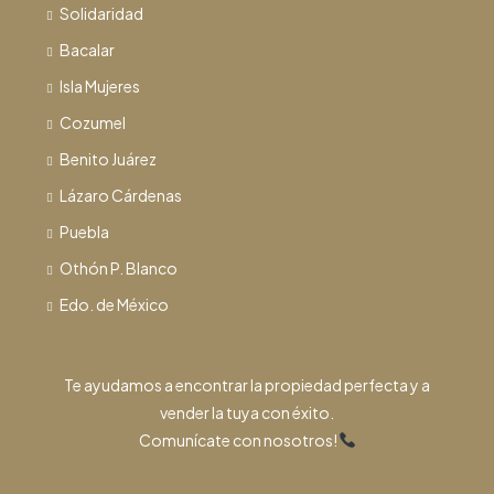
Solidaridad
Bacalar
Isla Mujeres
Cozumel
Benito Juárez
Lázaro Cárdenas
Puebla
Othón P. Blanco
Edo. de México
Te ayudamos a encontrar la propiedad perfecta y a
vender la tuya con éxito.
Comunícate con nosotros!