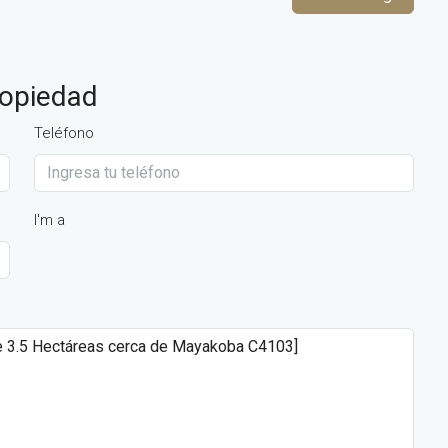
ropiedad
Teléfono
I'm a