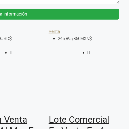
ar información
Venta
00USD$
345,895,350MXN$
n Venta
Lote Comercial