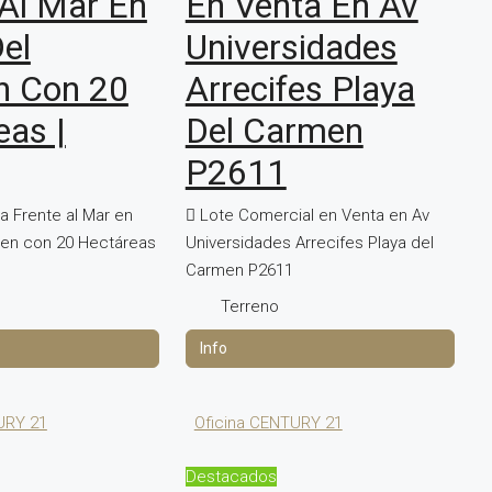
 Al Mar En
En Venta En Av
el
Universidades
n Con 20
Arrecifes Playa
eas |
Del Carmen
P2611
a Frente al Mar en
Lote Comercial en Venta en Av
men con 20 Hectáreas
Universidades Arrecifes Playa del
Carmen P2611
Terreno
URY 21
Oficina CENTURY 21
Destacados