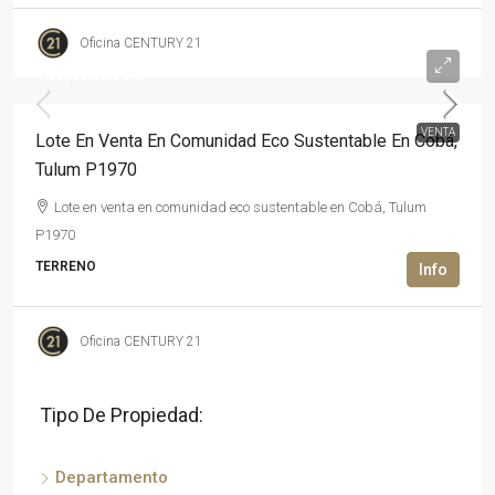
Oficina CENTURY 21
108,000USD$
VENTA
Lote En Venta En Comunidad Eco Sustentable En Cobá,
Tulum P1970
Lote en venta en comunidad eco sustentable en Cobá, Tulum
P1970
TERRENO
Oficina CENTURY 21
Tipo De Propiedad:
Departamento