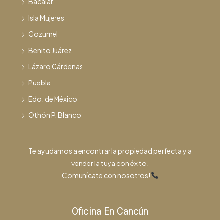
Bacalar
Isla Mujeres
Cozumel
Benito Juárez
Lázaro Cárdenas
Puebla
Edo. de México
Othón P. Blanco
Te ayudamos a encontrar la propiedad perfecta y a
vender la tuya con éxito.
Comunícate con nosotros!
Oficina En Cancún